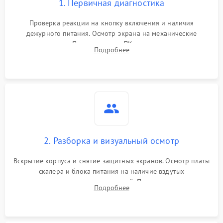
1. Первичная диагностика
Проверка реакции на кнопку включения и наличия
дежурного питания. Осмотр экрана на механические
повреждения. Подключение к ПК для оценки вывода
Подробнее
изображения, работы подсветки и выявления артефактов на
матрице.
2. Разборка и визуальный осмотр
Вскрытие корпуса и снятие защитных экранов. Осмотр платы
скалера и блока питания на наличие вздутых
конденсаторов, прогаров, окислений. Проверка надежности
Подробнее
контактов и целостности шлейфов матрицы.