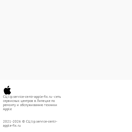
СЦ lip.service-centr-apple-fix.ru - сеть
сервисных центров в Липецке по
ремонту и обслуживанию техники
Apple
2021-2026 © СЦ lip.service-centr-
apple-fix.ru