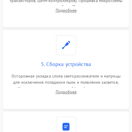
транзисторов, ШИМ-контроллеров). Прошивка микросхемы
памяти при программных сбоях. При поломке подсветки —
Подробнее
разборка матрицы и замена выгоревших светодиодов.
5. Сборка устройства
Осторожная укладка слоев светорассеивателя и матрицы
для исключения попадания пыли и появления засветов.
Надежное подключение шлейфов, фиксация плат и
Подробнее
аккуратное защелкивание пластикового корпуса монитора.