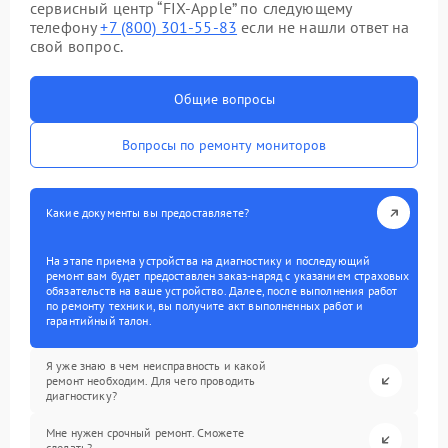
сервисный центр “FIX-Apple” по следующему
телефону
+7 (800) 301-55-83
если не нашли ответ на
свой вопрос.
Общие вопросы
Вопросы по ремонту мониторов
Какие документы вы предоставляете?
На этапе приема устройства на диагностику и последующий
ремонт вам будет предоставлен заказ-наряд с указанием страховых
обязательств на ваше устройство. Далее, после выполнения работ
по ремонту техники, вы получите акт выполненных работ и
гарантийный талон.
Я уже знаю в чем неисправность и какой
ремонт необходим. Для чего проводить
диагностику?
Мне нужен срочный ремонт. Сможете
сделать?