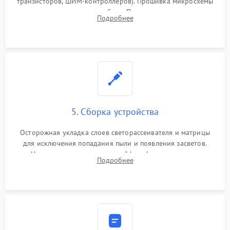
транзисторов, ШИМ-контроллеров). Прошивка микросхемы
памяти при программных сбоях. При поломке подсветки —
Подробнее
разборка матрицы и замена выгоревших светодиодов.
5. Сборка устройства
Осторожная укладка слоев светорассеивателя и матрицы
для исключения попадания пыли и появления засветов.
Надежное подключение шлейфов, фиксация плат и
Подробнее
аккуратное защелкивание пластикового корпуса монитора.