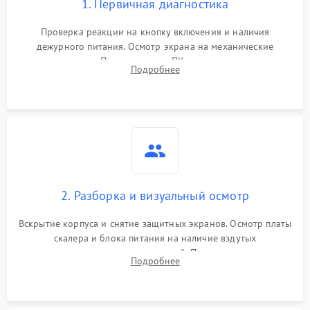
1. Первичная диагностика
Проверка реакции на кнопку включения и наличия
дежурного питания. Осмотр экрана на механические
повреждения. Подключение к ПК для оценки вывода
Подробнее
изображения, работы подсветки и выявления артефактов на
матрице.
2. Разборка и визуальный осмотр
Вскрытие корпуса и снятие защитных экранов. Осмотр платы
скалера и блока питания на наличие вздутых
конденсаторов, прогаров, окислений. Проверка надежности
Подробнее
контактов и целостности шлейфов матрицы.