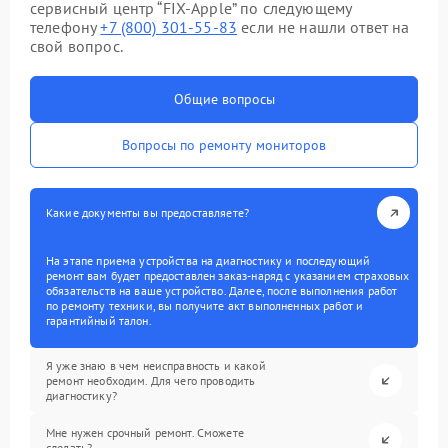
сервисный центр “FIX-Apple” по следующему
телефону
+7 (800) 301-55-83
если не нашли ответ на
свой вопрос.
Общие вопросы
Вопросы по ремонту мониторов
Какие документы вы предоставляете?
На этапе приема устройства на диагностику и последующий
ремонт вам будет предоставлен заказ-наряд с указанием страховых
обязательств на ваше устройство. Далее, после выполнения работ
по ремонту техники, вы получите акт выполненных работ и
гарантийный талон.
Я уже знаю в чем неисправность и какой
ремонт необходим. Для чего проводить
диагностику?
Мне нужен срочный ремонт. Сможете
сделать?