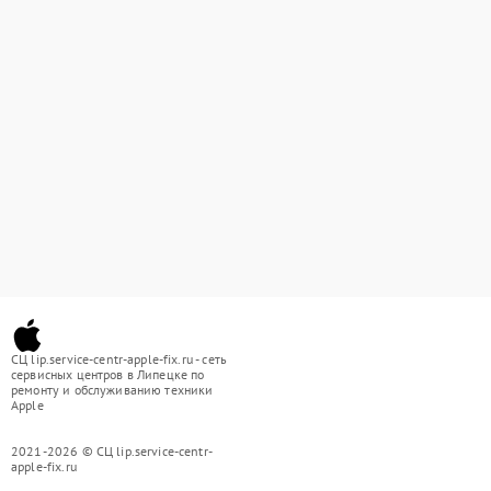
СЦ lip.service-centr-apple-fix.ru - сеть
сервисных центров в Липецке по
ремонту и обслуживанию техники
Apple
2021-2026 © СЦ lip.service-centr-
apple-fix.ru