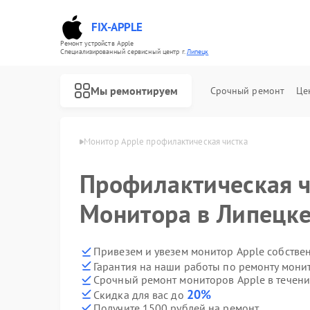
FIX-APPLE
Ремонт устройств Apple
Специализированный cервисный центр г.
Липецк
Мы ремонтируем
Срочный ремонт
Це
ов Apple в Липецке
Монитор Apple профилактическая чистка
Профилактическая ч
Монитора в Липецк
Привезем и увезем монитор Apple собстве
Гарантия на наши работы по ремонту мони
Срочный ремонт мониторов Apple в течени
20%
Скидка для вас до
Получите 1500 рублей на ремонт