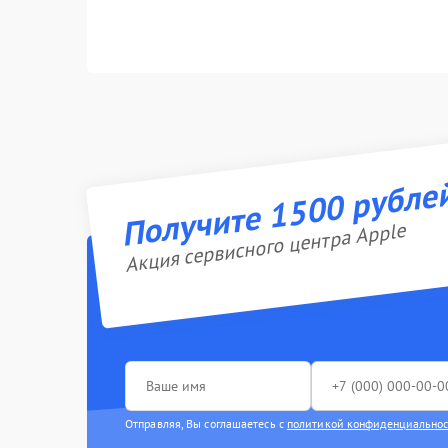
Получите 1500 рубле
Акция сервисного центра Apple
Отправляя, Вы соглашаетесь с
политикой конфиденциально