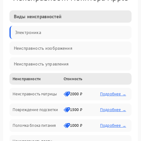
Виды неисправностей
Электроника
Неисправность изображения
Неисправность управления
Неисправности
Стоимость
Неисправность интерфейсов
Неисправность матрицы
2000 ₽
Подробнее →
Прочие неисправности
Повреждение подсветки
1500 ₽
Подробнее →
Неисправность звука
Поломка блока питания
1000 ₽
Подробнее →
Механические повреждения