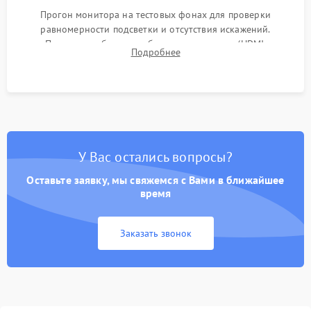
Прогон монитора на тестовых фонах для проверки
равномерности подсветки и отсутствия искажений.
Проверка работоспособности всех портов (HDMI,
Подробнее
DisplayPort, VGA) и кнопок управления под нагрузкой в
течение пары часов.
У Вас остались вопросы?
Оставьте заявку, мы свяжемся с Вами в ближайшее
время
Заказать звонок