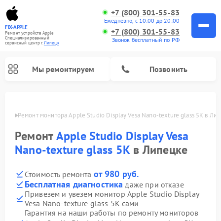
+7 (800) 301-55-83
Ежедневно, с 10:00 до 20:00
FIX-APPLE
+7 (800) 301-55-83
Ремонт устройств Apple
Специализированный
Звонок бесплатный по РФ
cервисный центр г.
Липецк
Мы ремонтируем
Позвонить
пецке
Ремонт монитора Apple Studio Display Vesa Nano-texture glass 5К в Ли
Ремонт
Apple Studio Display Vesa
Nano-texture glass 5К
в Липецке
от 980 руб.
Стоимость ремонта
Бесплатная диагностика
даже при отказе
Привезем и увезем монитор Apple Studio Display
Vesa Nano-texture glass 5К сами
Гарантия на наши работы по ремонту мониторов