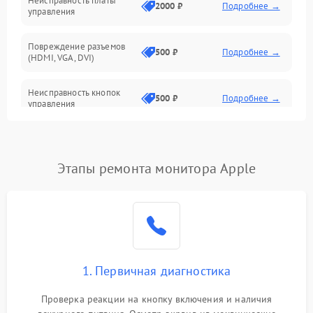
Неисправность платы
2000 ₽
Подробнее →
управления
Повреждение разъемов
500 ₽
Подробнее →
(HDMI, VGA, DVI)
Неисправность кнопок
500 ₽
Подробнее →
управления
Поломка инвертора
1500 ₽
Подробнее →
Этапы ремонта монитора Apple
Повреждение кабеля
500 ₽
Подробнее →
питания
Неисправность системы
1000 ₽
Подробнее →
защиты от перегрузок
Поломка системы
1. Первичная диагностика
автоматического
1000 ₽
Подробнее →
отключения
Проверка реакции на кнопку включения и наличия