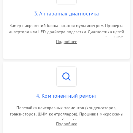
1000 ₽
Подробнее →
от перенапряжения
3. Аппаратная диагностика
Поломка системы защиты
1000 ₽
Подробнее →
от замыкания
Замер напряжений блока питания мультиметром. Проверка
инвертора или LED-драйвера подсветки. Диагностика цепей
питания скалера и тестирование сигналов на шлейфе LVDS
Подробнее
4. Компонентный ремонт
Перепайка неисправных элементов (конденсаторов,
транзисторов, ШИМ-контроллеров). Прошивка микросхемы
памяти при программных сбоях. При поломке подсветки —
Подробнее
разборка матрицы и замена выгоревших светодиодов.