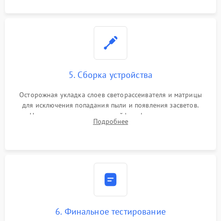
5. Сборка устройства
Осторожная укладка слоев светорассеивателя и матрицы
для исключения попадания пыли и появления засветов.
Надежное подключение шлейфов, фиксация плат и
Подробнее
аккуратное защелкивание пластикового корпуса монитора.
6. Финальное тестирование