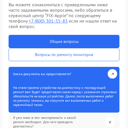
Вы можете ознакомиться с приведенными ниже
часто задаваемыми вопросами, либо обратиться в
сервисный центр “FIX-Apple” по следующему
телефону
+7 (800) 301-55-83
если не нашли ответ на
свой вопрос.
Общие вопросы
Вопросы по ремонту мониторов
Какие документы вы предоставляете?
На этапе приема устройства на диагностику и последующий
ремонт вам будет предоставлен заказ-наряд с указанием страховых
обязательств на ваше устройство. Далее, после выполнения работ
по ремонту техники, вы получите акт выполненных работ и
гарантийный талон.
Я уже знаю в чем неисправность и какой
ремонт необходим. Для чего проводить
диагностику?