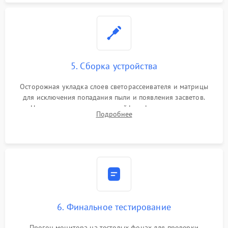
5. Сборка устройства
Осторожная укладка слоев светорассеивателя и матрицы
для исключения попадания пыли и появления засветов.
Надежное подключение шлейфов, фиксация плат и
Подробнее
аккуратное защелкивание пластикового корпуса монитора.
6. Финальное тестирование
Прогон монитора на тестовых фонах для проверки