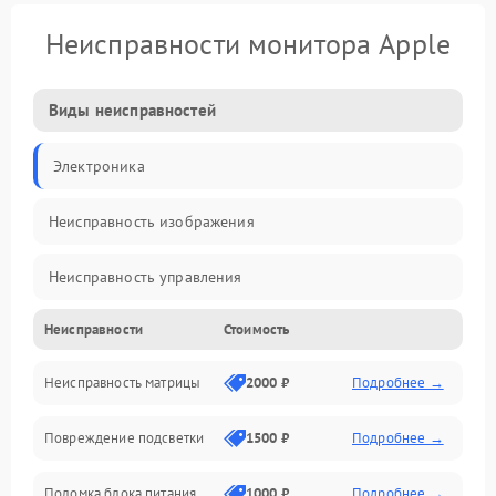
Неисправности монитора Apple
Виды неисправностей
Электроника
Неисправность изображения
Неисправность управления
Неисправности
Стоимость
Неисправность интерфейсов
Неисправность матрицы
2000 ₽
Подробнее →
Прочие неисправности
Повреждение подсветки
1500 ₽
Подробнее →
Неисправность звука
Поломка блока питания
1000 ₽
Подробнее →