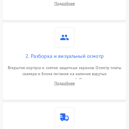
повреждения. Подключение к ПК для оценки вывода
Подробнее
изображения, работы подсветки и выявления артефактов на
матрице.
2. Разборка и визуальный осмотр
Вскрытие корпуса и снятие защитных экранов. Осмотр платы
скалера и блока питания на наличие вздутых
конденсаторов, прогаров, окислений. Проверка надежности
Подробнее
контактов и целостности шлейфов матрицы.