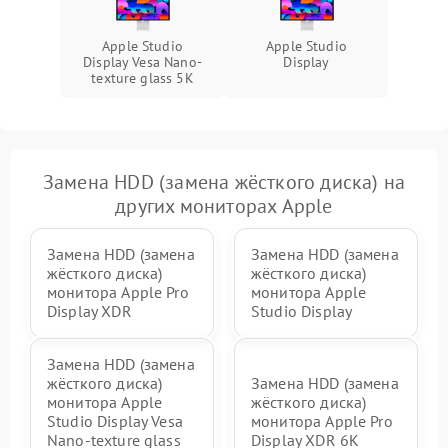
Поломка системы защиты
Apple Studio
Apple Studio
1000 ₽
Подробнее →
от перенапряжения
Display Vesa Nano-
Display
texture glass 5К
Поломка системы защиты
1000 ₽
Подробнее →
от замыкания
Замена HDD (замена жёсткого диска) на
других мониторах Apple
Замена HDD (замена
Замена HDD (замена
жёсткого диска)
жёсткого диска)
монитора Apple Pro
монитора Apple
Display XDR
Studio Display
Замена HDD (замена
жёсткого диска)
Замена HDD (замена
монитора Apple
жёсткого диска)
Studio Display Vesa
монитора Apple Pro
Nano-texture glass
Display XDR 6K