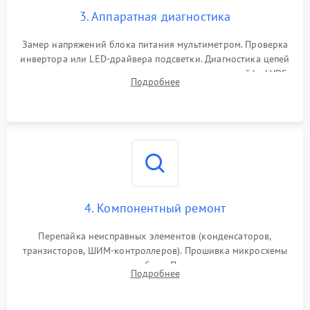
3. Аппаратная диагностика
Замер напряжений блока питания мультиметром. Проверка
инвертора или LED-драйвера подсветки. Диагностика цепей
питания скалера и тестирование сигналов на шлейфе LVDS
Подробнее
4. Компонентный ремонт
Перепайка неисправных элементов (конденсаторов,
транзисторов, ШИМ-контроллеров). Прошивка микросхемы
памяти при программных сбоях. При поломке подсветки —
Подробнее
разборка матрицы и замена выгоревших светодиодов.