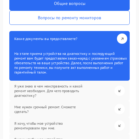
Общие вопросы
Вопросы по ремонту мониторов
Какие документы вы предоставляете?
На этапе приема устройства на диагностику и последующий
ремонт вам будет предоставлен заказ-наряд с указанием страховых
обязательств на ваше устройство. Далее, после выполнения работ
по ремонту техники, вы получите акт выполненных работ и
гарантийный талон.
Я уже знаю в чем неисправность и какой
ремонт необходим. Для чего проводить
диагностику?
Мне нужен срочный ремонт. Сможете
сделать?
Я хочу, чтобы мое устройство
ремонтировали при мне.