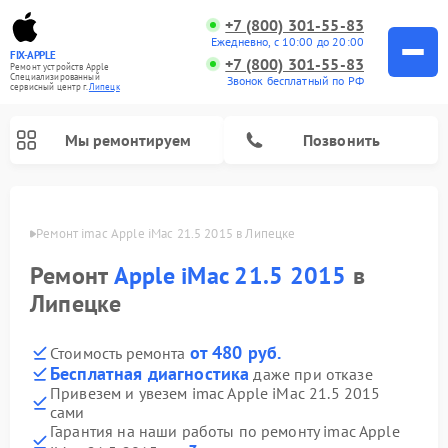
+7 (800) 301-55-83
Ежедневно, с 10:00 до 20:00
FIX-APPLE
+7 (800) 301-55-83
Ремонт устройств Apple
Специализированный
Звонок бесплатный по РФ
cервисный центр г.
Липецк
Мы ремонтируем
Позвонить
пецке
Ремонт imac Apple iMac 21.5 2015 в Липецке
Ремонт
Apple iMac 21.5 2015
в
Липецке
от 480 руб.
Стоимость ремонта
Бесплатная диагностика
даже при отказе
Привезем и увезем imac Apple iMac 21.5 2015
сами
Гарантия на наши работы по ремонту imac Apple