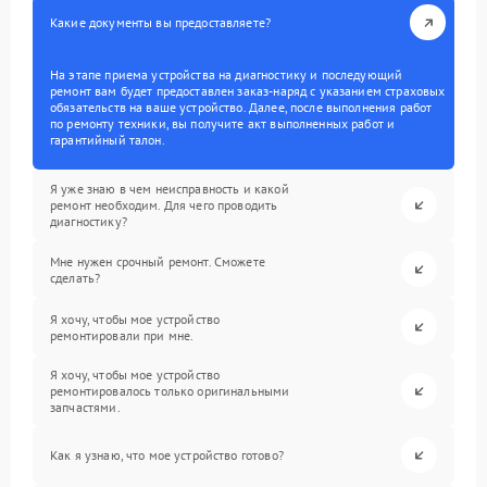
Какие документы вы предоставляете?
На этапе приема устройства на диагностику и последующий
ремонт вам будет предоставлен заказ-наряд с указанием страховых
обязательств на ваше устройство. Далее, после выполнения работ
по ремонту техники, вы получите акт выполненных работ и
гарантийный талон.
Я уже знаю в чем неисправность и какой
ремонт необходим. Для чего проводить
диагностику?
Мне нужен срочный ремонт. Сможете
сделать?
Я хочу, чтобы мое устройство
ремонтировали при мне.
Я хочу, чтобы мое устройство
ремонтировалось только оригинальными
запчастями.
Как я узнаю, что мое устройство готово?