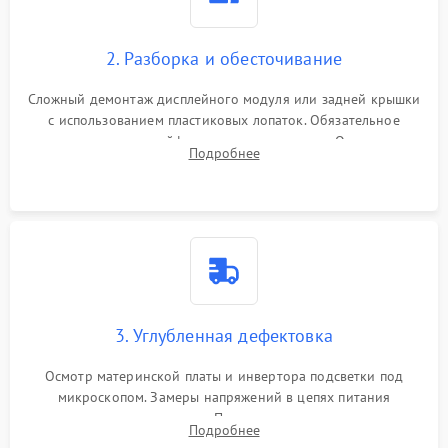
Неисправность кнопок
1000 ₽
Подробнее →
управления
Повреждение внутренних проводов
2. Разборка и обесточивание
Поломка батареи (если
2000 ₽
Подробнее →
есть)
Сложный демонтаж дисплейного модуля или задней крышки
Механические повреждения
с использованием пластиковых лопаток. Обязательное
Неисправность тачпада
отключение шлейфов матрицы и питания. Очистка
1500 ₽
Подробнее →
(если есть)
Подробнее
массивной системы охлаждения от скопившейся пыли.
Поломка веб-камеры
1000 ₽
Подробнее →
Неисправность
1000 ₽
Подробнее →
микрофона
Повреждение внутренних
1000 ₽
Подробнее →
3. Углубленная дефектовка
проводов
Осмотр материнской платы и инвертора подсветки под
Неисправность BIOS
1500 ₽
Подробнее →
микроскопом. Замеры напряжений в цепях питания
процессора и видеокарты. Проверка состояния жесткого
Подробнее
диска и оперативной памяти с помощью POST-карт и