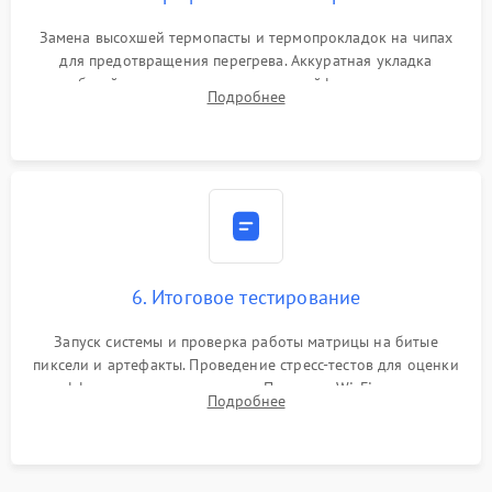
Замена высохшей термопасты и термопрокладок на чипах
для предотвращения перегрева. Аккуратная укладка
кабелей, подключение хрупких шлейфов матрицы и
Подробнее
надежная фиксация всех элементов внутри корпуса
моноблока.
6. Итоговое тестирование
Запуск системы и проверка работы матрицы на битые
пиксели и артефакты. Проведение стресс-тестов для оценки
эффективности охлаждения. Проверка Wi-Fi, камеры,
Подробнее
микрофона и всех портов перед выдачей устройства.