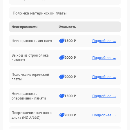
Поломка материнской платы
Неисправности
Стоимость
Неисправность системы охлаждения
Неисправность дисплея
1500 ₽
Подробнее →
Неисправность BIOS
Выход из строя блока
Повреждение корпуса
2000 ₽
Подробнее →
питания
Поломка аудиосистемы (динамики, разъёмы)
Поломка материнской
2000 ₽
Подробнее →
платы
Неисправность Wi-Fi модуля
Неисправность
1500 ₽
Подробнее →
оперативной памяти
Повреждение разъёмов (USB, HDMI и др.)
Повреждение жесткого
Поломка видеокарты
2000 ₽
Подробнее →
диска (HDD/SSD)
Неисправность процессора