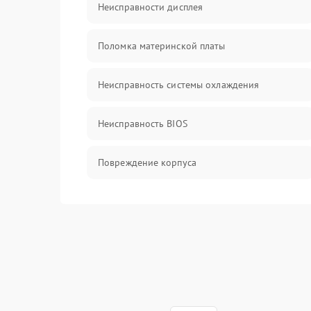
Неисправности дисплея
Поломка материнской платы
Неисправность системы охлаждения
Неисправность BIOS
Повреждение корпуса
Поломка аудиосистемы (динамики, разъёмы)
Неисправность Wi-Fi модуля
Повреждение разъёмов (USB, HDMI и др.)