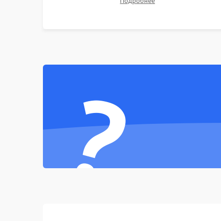
Подробнее
Неисправность тачпада (если есть)
неисправного накопителя на скоростной SSD
или установка новых модулей памяти.
Поломка веб-камеры
Неисправность микрофона
?
Повреждение внутренних проводов
Механические повреждения