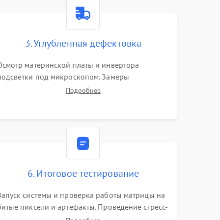
1500 ₽
Подробнее →
1000 ₽
Подробнее →
3. Углубленная дефектовка
Осмотр материнской платы и инвертора
1500 ₽
Подробнее →
подсветки под микроскопом. Замеры
напряжений в цепях питания процессора и
Подробнее
видеокарты. Проверка состояния жесткого
3000 ₽
Подробнее →
диска и оперативной памяти с помощью POST-
карт и мультиметра.
1000 ₽
Подробнее →
2000 ₽
Подробнее →
6. Итоговое тестирование
1500 ₽
Подробнее →
Запуск системы и проверка работы матрицы на
битые пиксели и артефакты. Проведение стресс-
1000 ₽
Подробнее →
тестов для оценки эффективности охлаждения.