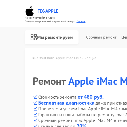
FIX-APPLE
Ремонт устройств Apple
Специализированный cервисный центр г.
Липецк
Мы ремонтируем
Срочный ремонт
Це
mac Apple в Липецке
Ремонт imac Apple iMac M4 в Липецке
Ремонт
Apple iMac 
от 480 руб.
Стоимость ремонта
Бесплатная диагностика
даже при отказ
Привезем и увезем imac Apple iMac M4 сам
Гарантия на наши работы по ремонту imac 
Срочный ремонт imac Apple iMac M4 в тече
20%
Скидка для вас до