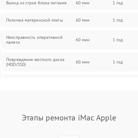
Выход из строя блока питания
60 мин
1 год
Поломка материнской платы
60 мин
1 год
Неисправность оперативной
60 мин
1 год
памяти
Повреждение жесткого диска
60 мин
1 год
(HDD/SSD)
Неисправность процессора
60 мин
1 год
Поломка видеокарты
60 мин
1 год
Этапы ремонта iMac Apple
Повреждение разъемов (USB, HDMI
60 мин
1 год
и др.)