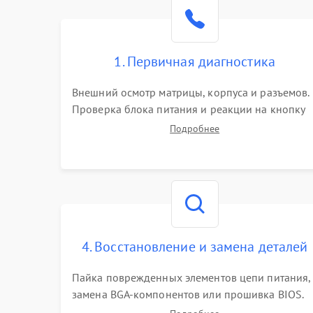
Поломка видеокарты
Неисправность процессора
1. Первичная диагностика
Повреждение жесткого диска (HDD / SSD)
Внешний осмотр матрицы, корпуса и разъемов.
Проверка блока питания и реакции на кнопку
Неисправность оперативной памяти
включения. Оценка изображения, звука и
Подробнее
работы периферии для сужения круга
возможных неисправностей перед вскрытием.
Выход из строя блока питания
Повреждение сенсорного экрана (если есть)
Поломка батареи (если есть)
4. Восстановление и замена деталей
Пайка поврежденных элементов цепи питания,
Неисправность кнопок управления
замена BGA-компонентов или прошивка BIOS.
Ремонт подсветки матрицы, замена