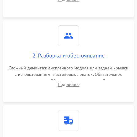
возможных неисправностей перед вскрытием.
2. Разборка и обесточивание
Сложный демонтаж дисплейного модуля или задней крышки
с использованием пластиковых лопаток. Обязательное
отключение шлейфов матрицы и питания. Очистка
Подробнее
массивной системы охлаждения от скопившейся пыли.