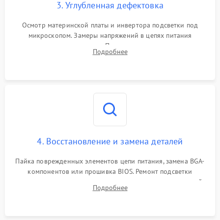
3. Углубленная дефектовка
Осмотр материнской платы и инвертора подсветки под
микроскопом. Замеры напряжений в цепях питания
процессора и видеокарты. Проверка состояния жесткого
Подробнее
диска и оперативной памяти с помощью POST-карт и
мультиметра.
4. Восстановление и замена деталей
Пайка поврежденных элементов цепи питания, замена BGA-
компонентов или прошивка BIOS. Ремонт подсветки
матрицы, замена неисправного накопителя на скоростной
Подробнее
SSD или установка новых модулей памяти.