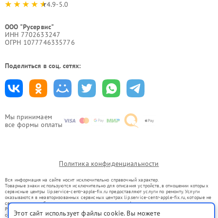
4.9-5.0
ООО "Русервис"
ИНН 7702633247
ОГРН 1077746335776
Поделиться в соц. сетях:
Мы принимаем
все формы оплаты
Политика конфиденциальности
Вся информация на сайте носит исключительно справочный характер.
Товарные знаки используются исключительно для описания устройств, в отношении которых
сервисные центры lip.service-centr-apple-fix.ru предоставляют услуги по ремонту. Услуги
оказываются в неавторизованных сервисных центрах lip.service-centr-apple-fix.ru, которые не
связаны с правообладателями товарных знаков или их официальными представителями.
Ремонт осуществляется для устройств, уже введенных в гражданский оборот в соответствии
Этот сайт использует файлы cookie. Вы можете
со статьей 1487 ГК РФ.