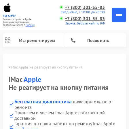
+7 (800) 301-55-83
Ежедневно, с 10:00 до 20:00
FIX-APPLE
+7 (800) 301-55-83
Ремонт устройств Apple
Специализированный
Звонок бесплатный по РФ
cервисный центр г.
Липецк
Мы ремонтируем
Позвонить
пецке
iMac Apple не реагирует на кнопку питания
iMac
Apple
Не реагирует на кнопку питания
Бесплатная диагностика
даже при отказе от
ремонта
Привезем и увезем imac Apple собственной
доставкой
Гарантия на наши работы по ремонту imac Apple