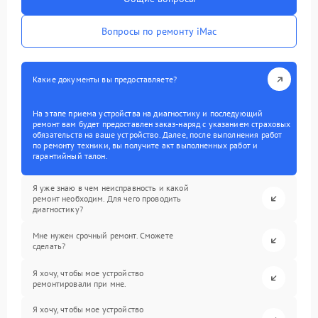
Вопросы по ремонту iMac
Какие документы вы предоставляете?
На этапе приема устройства на диагностику и последующий
ремонт вам будет предоставлен заказ-наряд с указанием страховых
обязательств на ваше устройство. Далее, после выполнения работ
по ремонту техники, вы получите акт выполненных работ и
гарантийный талон.
Я уже знаю в чем неисправность и какой
ремонт необходим. Для чего проводить
диагностику?
Мне нужен срочный ремонт. Сможете
сделать?
Я хочу, чтобы мое устройство
ремонтировали при мне.
Я хочу, чтобы мое устройство