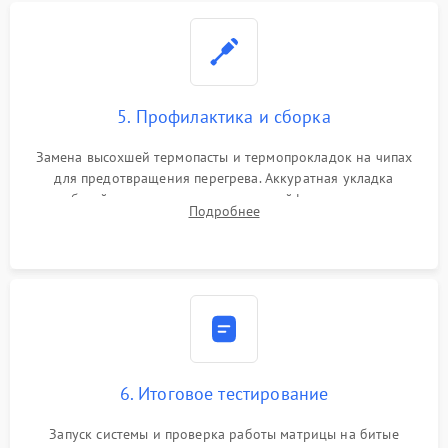
5. Профилактика и сборка
Замена высохшей термопасты и термопрокладок на чипах
для предотвращения перегрева. Аккуратная укладка
кабелей, подключение хрупких шлейфов матрицы и
Подробнее
надежная фиксация всех элементов внутри корпуса
моноблока.
6. Итоговое тестирование
Запуск системы и проверка работы матрицы на битые