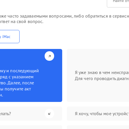
же часто задаваемыми вопросами, либо обратиться в сервисн
твет на свой вопрос.
у iMac
тику и последующий
Я уже знаю в чем неиспра
ряд с указанием
Для чего проводить диагн
во. Далее, после
ы получите акт
н.
лать?
Я хочу, чтобы мое устрой