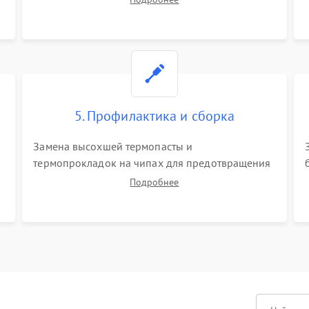
матрицы и питания. Очистка массивной системы
охлаждения от скопившейся пыли.
5. Профилактика и сборка
Замена высохшей термопасты и
термопрокладок на чипах для предотвращения
перегрева. Аккуратная укладка кабелей,
Подробнее
подключение хрупких шлейфов матрицы и
надежная фиксация всех элементов внутри
корпуса моноблока.