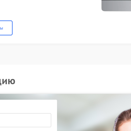
ны
цию