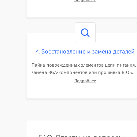
работы периферии для сужения круга
возможных неисправностей перед вскрытием.
4. Восстановление и замена деталей
Пайка поврежденных элементов цепи питания,
замена BGA-компонентов или прошивка BIOS.
Ремонт подсветки матрицы, замена
Подробнее
неисправного накопителя на скоростной SSD
или установка новых модулей памяти.