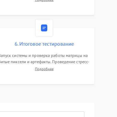
видеокарты. Проверка состояния жесткого
диска и оперативной памяти с помощью POST-
карт и мультиметра.
6. Итоговое тестирование
Запуск системы и проверка работы матрицы на
битые пиксели и артефакты. Проведение стресс-
тестов для оценки эффективности охлаждения.
Подробнее
Проверка Wi-Fi, камеры, микрофона и всех
портов перед выдачей устройства.