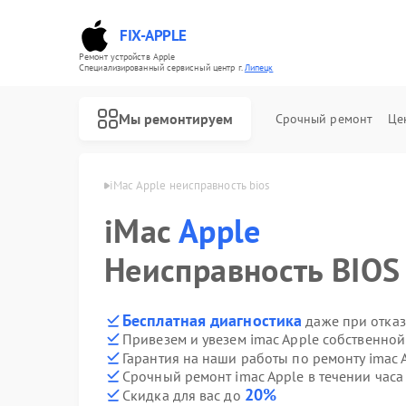
FIX-APPLE
Ремонт устройств Apple
Специализированный cервисный центр г.
Липецк
Мы ремонтируем
Срочный ремонт
Це
mac Apple в Липецке
iMac Apple неисправность bios
iMac
Apple
Неисправность BIOS
Бесплатная диагностика
даже при отказ
Привезем и увезем imac Apple собственной
Гарантия на наши работы по ремонту imac 
Срочный ремонт imac Apple в течении часа
20%
Скидка для вас до