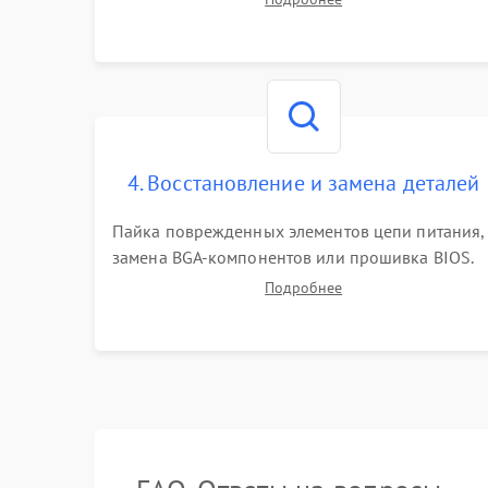
работы периферии для сужения круга
возможных неисправностей перед вскрытием.
4. Восстановление и замена деталей
Пайка поврежденных элементов цепи питания,
замена BGA-компонентов или прошивка BIOS.
Ремонт подсветки матрицы, замена
Подробнее
неисправного накопителя на скоростной SSD
или установка новых модулей памяти.