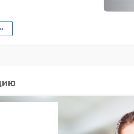
ны
цию