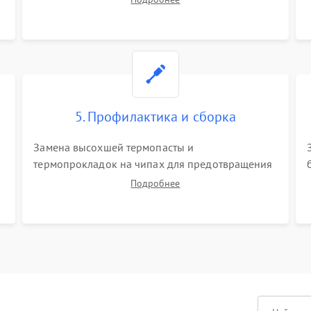
матрицы и питания. Очистка массивной системы
охлаждения от скопившейся пыли.
5. Профилактика и сборка
Замена высохшей термопасты и
термопрокладок на чипах для предотвращения
перегрева. Аккуратная укладка кабелей,
Подробнее
подключение хрупких шлейфов матрицы и
надежная фиксация всех элементов внутри
корпуса моноблока.