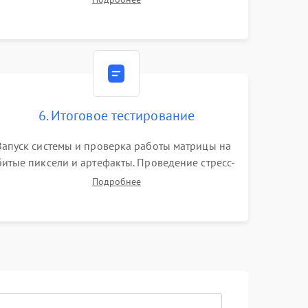
видеокарты. Проверка состояния жесткого
диска и оперативной памяти с помощью POST-
карт и мультиметра.
6. Итоговое тестирование
Запуск системы и проверка работы матрицы на
битые пиксели и артефакты. Проведение стресс-
тестов для оценки эффективности охлаждения.
Подробнее
Проверка Wi-Fi, камеры, микрофона и всех
портов перед выдачей устройства.