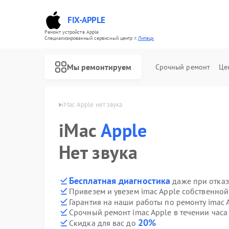
FIX-APPLE
Ремонт устройств Apple
Специализированный cервисный центр г.
Липецк
Мы ремонтируем
Срочный ремонт
Це
mac Apple в Липецке
iMac Apple нет звука
iMac
Apple
Нет звука
Бесплатная диагностика
даже при отказ
Привезем и увезем imac Apple собственной
Гарантия на наши работы по ремонту imac 
Срочный ремонт imac Apple в течении часа
20%
Скидка для вас до