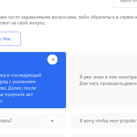
же часто задаваемыми вопросами, либо обратиться в сервисн
твет на свой вопрос.
у iMac
тику и последующий
Я уже знаю в чем неиспра
ряд с указанием
Для чего проводить диагн
во. Далее, после
ы получите акт
н.
лать?
Я хочу, чтобы мое устрой