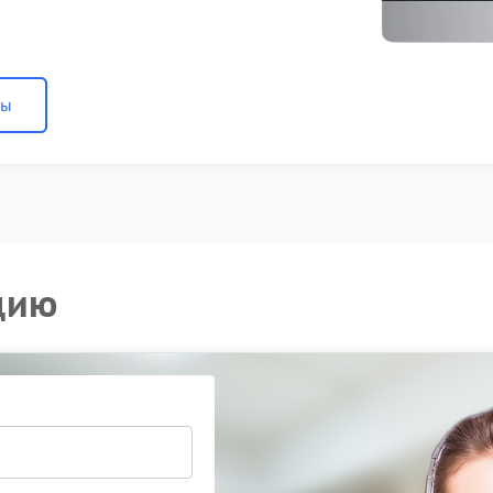
ны
цию