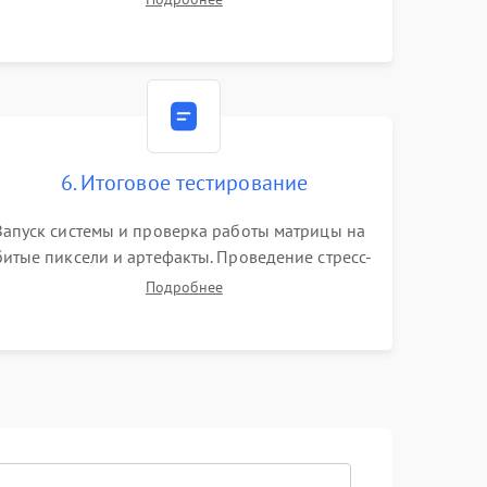
видеокарты. Проверка состояния жесткого
диска и оперативной памяти с помощью POST-
карт и мультиметра.
6. Итоговое тестирование
Запуск системы и проверка работы матрицы на
битые пиксели и артефакты. Проведение стресс-
тестов для оценки эффективности охлаждения.
Подробнее
Проверка Wi-Fi, камеры, микрофона и всех
портов перед выдачей устройства.