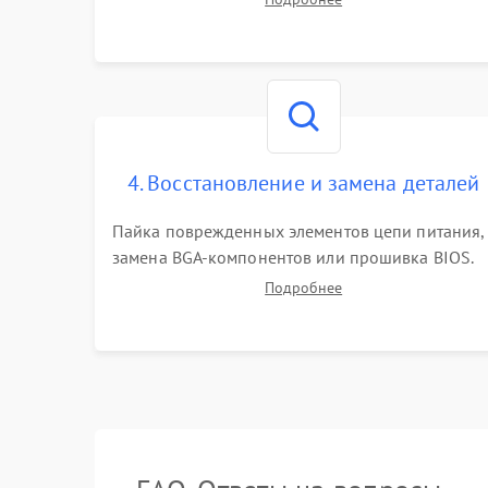
работы периферии для сужения круга
возможных неисправностей перед вскрытием.
4. Восстановление и замена деталей
Пайка поврежденных элементов цепи питания,
замена BGA-компонентов или прошивка BIOS.
Ремонт подсветки матрицы, замена
Подробнее
неисправного накопителя на скоростной SSD
или установка новых модулей памяти.