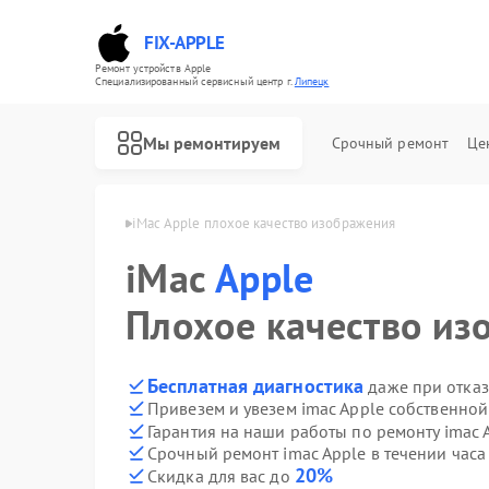
FIX-APPLE
Ремонт устройств Apple
Специализированный cервисный центр г.
Липецк
Мы ремонтируем
Срочный ремонт
Це
mac Apple в Липецке
iMac Apple плохое качество изображения
iMac
Apple
Плохое качество из
Бесплатная диагностика
даже при отказ
Привезем и увезем imac Apple собственной
Гарантия на наши работы по ремонту imac 
Срочный ремонт imac Apple в течении часа
20%
Скидка для вас до