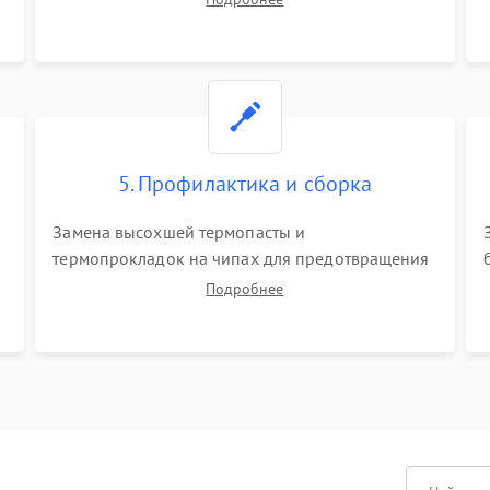
матрицы и питания. Очистка массивной системы
охлаждения от скопившейся пыли.
5. Профилактика и сборка
Замена высохшей термопасты и
термопрокладок на чипах для предотвращения
перегрева. Аккуратная укладка кабелей,
Подробнее
подключение хрупких шлейфов матрицы и
надежная фиксация всех элементов внутри
корпуса моноблока.