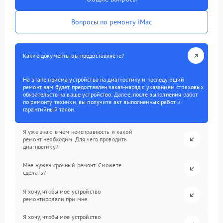
Вопросы по ремонту iMac
Какие документы вы предоставляете?
На этапе приема устройства на диагностику и последующий
ремонт вам будет предоставлен заказ-наряд с указанием страховых
обязательств на ваше устройство. Далее, после выполнения работ
по ремонту техники, вы получите акт выполненных работ и
гарантийный талон.
Я уже знаю в чем неисправность и какой
ремонт необходим. Для чего проводить
диагностику?
Мне нужен срочный ремонт. Сможете
сделать?
Я хочу, чтобы мое устройство
ремонтировали при мне.
Я хочу, чтобы мое устройство