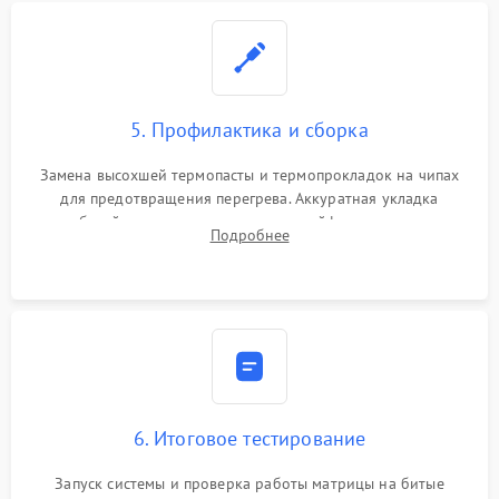
5. Профилактика и сборка
Замена высохшей термопасты и термопрокладок на чипах
для предотвращения перегрева. Аккуратная укладка
кабелей, подключение хрупких шлейфов матрицы и
Подробнее
надежная фиксация всех элементов внутри корпуса
моноблока.
6. Итоговое тестирование
Запуск системы и проверка работы матрицы на битые