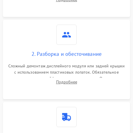
возможных неисправностей перед вскрытием.
2. Разборка и обесточивание
Сложный демонтаж дисплейного модуля или задней крышки
с использованием пластиковых лопаток. Обязательное
отключение шлейфов матрицы и питания. Очистка
Подробнее
массивной системы охлаждения от скопившейся пыли.