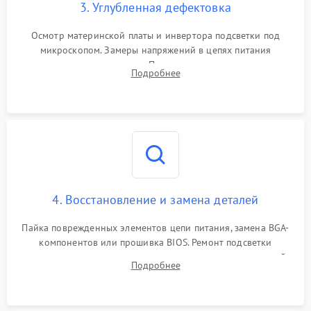
3. Углубленная дефектовка
Осмотр материнской платы и инвертора подсветки под
микроскопом. Замеры напряжений в цепях питания
процессора и видеокарты. Проверка состояния жесткого
Подробнее
диска и оперативной памяти с помощью POST-карт и
мультиметра.
4. Восстановление и замена деталей
Пайка поврежденных элементов цепи питания, замена BGA-
компонентов или прошивка BIOS. Ремонт подсветки
матрицы, замена неисправного накопителя на скоростной
Подробнее
SSD или установка новых модулей памяти.