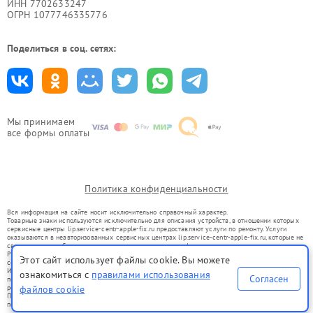
ИНН 7702633247
ОГРН 1077746335776
Поделиться в соц. сетях:
Мы принимаем
все формы оплаты
Политика конфиденциальности
Вся информация на сайте носит исключительно справочный характер.
Товарные знаки используются исключительно для описания устройств, в отношении которых
сервисные центры lip.service-centr-apple-fix.ru предоставляют услуги по ремонту. Услуги
оказываются в неавторизованных сервисных центрах lip.service-centr-apple-fix.ru, которые не
связаны с правообладателями товарных знаков или их официальными представителями.
Ремонт осуществляется для устройств, уже введенных в гражданский оборот в соответствии
Этот сайт использует файлы cookie. Вы можете
со статьей 1487 ГК РФ.
Использование товарных знаков не преследует цели индивидуализации услуг или введения
ознакомиться с
правилами использования
Согласен
потребителей в заблуждение, а служит для информирования о предоставляемых услугах по
ремонту техники указанных брендов.
файлов cookie
Представленная на сайте информация не является публичной офертой, определяемой
положениями Статьи 437(2) Гражданского кодекса РФ