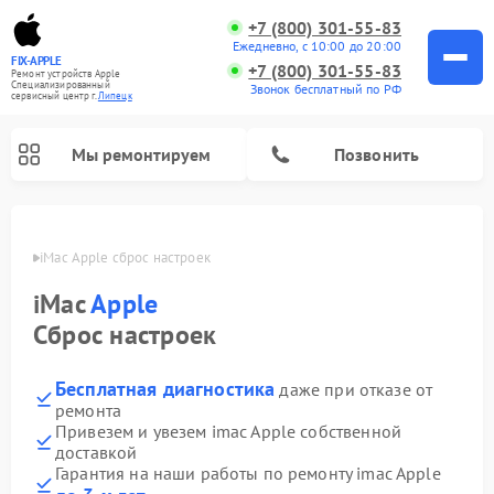
+7 (800) 301-55-83
Ежедневно, с 10:00 до 20:00
FIX-APPLE
+7 (800) 301-55-83
Ремонт устройств Apple
Специализированный
Звонок бесплатный по РФ
cервисный центр г.
Липецк
Мы ремонтируем
Позвонить
пецке
iMac Apple сброс настроек
iMac
Apple
Сброс настроек
Бесплатная диагностика
даже при отказе от
ремонта
Привезем и увезем imac Apple собственной
доставкой
Гарантия на наши работы по ремонту imac Apple