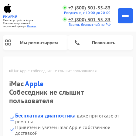
+7 (800) 301-55-83
Ежедневно, с 10:00 до 20:00
FIX-APPLE
+7 (800) 301-55-83
Ремонт устройств Apple
Специализированный
Звонок бесплатный по РФ
cервисный центр г.
Липецк
Мы ремонтируем
Позвонить
пецке
iMac Apple собеседник не слышит пользователя
iMac
Apple
Собеседник не слышит
пользователя
Бесплатная диагностика
даже при отказе от
ремонта
Привезем и увезем imac Apple собственной
доставкой