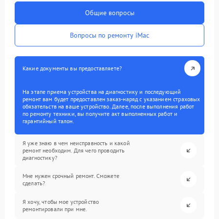
Общие вопросы
Вопросы по ремонту iMac
Какие документы вы предоставляете?
На этапе приема устройства на диагностику и последующий
ремонт вам будет предоставлен заказ-наряд с указанием страховых
обязательств на ваше устройство. Далее, после выполнения работ
по ремонту техники, вы получите акт выполненных работ и
гарантийный талон.
Я уже знаю в чем неисправность и какой
ремонт необходим. Для чего проводить
диагностику?
Мне нужен срочный ремонт. Сможете
сделать?
Я хочу, чтобы мое устройство
ремонтировали при мне.