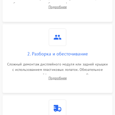
изображения, звука и работы периферии для сужения круга
Подробнее
возможных неисправностей перед вскрытием.
2. Разборка и обесточивание
Сложный демонтаж дисплейного модуля или задней крышки
с использованием пластиковых лопаток. Обязательное
отключение шлейфов матрицы и питания. Очистка
Подробнее
массивной системы охлаждения от скопившейся пыли.