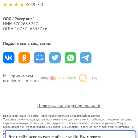
4.9-5.0
ООО "Русервис"
ИНН 7702633247
ОГРН 1077746335776
Поделиться в соц. сетях:
Мы принимаем
все формы оплаты
Политика конфиденциальности
Вся информация на сайте носит исключительно справочный характер.
Товарные знаки используются исключительно для описания устройств, в отношении которых
сервисные центры lip.service-centr-apple-fix.ru предоставляют услуги по ремонту. Услуги
оказываются в неавторизованных сервисных центрах lip.service-centr-apple-fix.ru, которые не
связаны с правообладателями товарных знаков или их официальными представителями.
Ремонт осуществляется для устройств, уже введенных в гражданский оборот в соответствии
Этот сайт использует файлы cookie. Вы можете
со статьей 1487 ГК РФ.