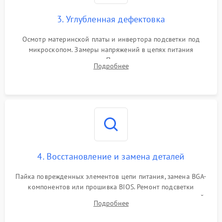
3. Углубленная дефектовка
Осмотр материнской платы и инвертора подсветки под
микроскопом. Замеры напряжений в цепях питания
процессора и видеокарты. Проверка состояния жесткого
Подробнее
диска и оперативной памяти с помощью POST-карт и
мультиметра.
4. Восстановление и замена деталей
Пайка поврежденных элементов цепи питания, замена BGA-
компонентов или прошивка BIOS. Ремонт подсветки
матрицы, замена неисправного накопителя на скоростной
Подробнее
SSD или установка новых модулей памяти.