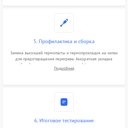
5. Профилактика и сборка
Замена высохшей термопасты и термопрокладок на чипах
для предотвращения перегрева. Аккуратная укладка
кабелей, подключение хрупких шлейфов матрицы и
Подробнее
надежная фиксация всех элементов внутри корпуса
моноблока.
6. Итоговое тестирование