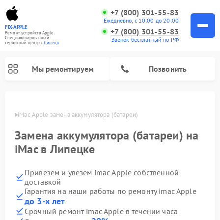
+7 (800) 301-55-83
Ежедневно, с 10:00 до 20:00
FIX-APPLE
+7 (800) 301-55-83
Ремонт устройств Apple
Специализированный
Звонок бесплатный по РФ
cервисный центр г.
Липецк
Мы ремонтируем
Позвонить
пецке
iMac Apple замена аккумулятора (батареи)
Замена аккумулятора (батареи) на
iMac в Липецке
Привезем и увезем imac Apple собственной
доставкой
Гарантия на наши работы по ремонту imac Apple
до 3-х лет
Срочный ремонт imac Apple в течении часа