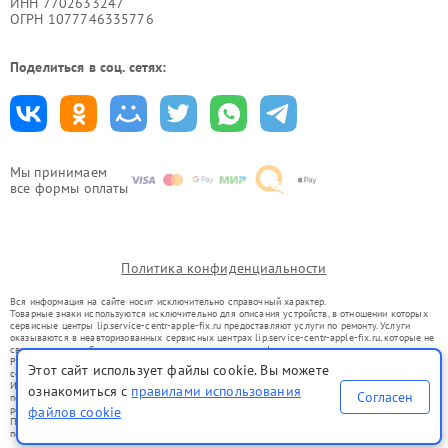
ИНН 7702633247
ОГРН 1077746335776
Поделиться в соц. сетях:
Мы принимаем
все формы оплаты
Политика конфиденциальности
Вся информация на сайте носит исключительно справочный характер.
Товарные знаки используются исключительно для описания устройств, в отношении которых
сервисные центры lip.service-centr-apple-fix.ru предоставляют услуги по ремонту. Услуги
оказываются в неавторизованных сервисных центрах lip.service-centr-apple-fix.ru, которые не
связаны с правообладателями товарных знаков или их официальными представителями.
Ремонт осуществляется для устройств, уже введенных в гражданский оборот в соответствии
Этот сайт использует файлы cookie. Вы можете
со статьей 1487 ГК РФ.
Использование товарных знаков не преследует цели индивидуализации услуг или введения
ознакомиться с
правилами использования
Согласен
потребителей в заблуждение, а служит для информирования о предоставляемых услугах по
ремонту техники указанных брендов.
файлов cookie
Представленная на сайте информация не является публичной офертой, определяемой
положениями Статьи 437(2) Гражданского кодекса РФ