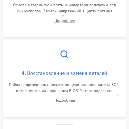
Осмотр материнской платы и инвертора подсветки под
микроскопом. Замеры напряжений в цепях питания
процессора и видеокарты. Проверка состояния жесткого
Подробнее
диска и оперативной памяти с помощью POST-карт и
мультиметра.
4. Восстановление и замена деталей
Пайка поврежденных элементов цепи питания, замена BGA-
компонентов или прошивка BIOS. Ремонт подсветки
матрицы, замена неисправного накопителя на скоростной
Подробнее
SSD или установка новых модулей памяти.