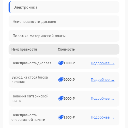
Электроника
Неисправности дисплея
Поломка материнской платы
Неисправности
Стоимость
Неисправность системы охлаждения
Неисправность дисплея
1500 ₽
Подробнее →
Неисправность BIOS
Выход из строя блока
Повреждение корпуса
2000 ₽
Подробнее →
питания
Поломка аудиосистемы (динамики, разъёмы)
Поломка материнской
2000 ₽
Подробнее →
платы
Неисправность Wi-Fi модуля
Неисправность
1500 ₽
Подробнее →
оперативной памяти
Повреждение разъёмов (USB, HDMI и др.)