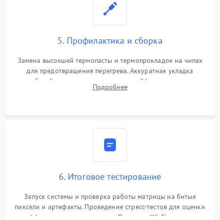
5. Профилактика и сборка
Замена высохшей термопасты и термопрокладок на чипах
для предотвращения перегрева. Аккуратная укладка
кабелей, подключение хрупких шлейфов матрицы и
Подробнее
надежная фиксация всех элементов внутри корпуса
моноблока.
6. Итоговое тестирование
Запуск системы и проверка работы матрицы на битые
пиксели и артефакты. Проведение стресс-тестов для оценки
эффективности охлаждения. Проверка Wi-Fi, камеры,