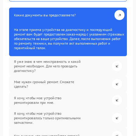
Какие документы вы предоставляете?
На этапе приема устройства на диагностику и последующий
ремонт вам будет предоставлен заказ-наряд с указанием страховых
обязательств на ваше устройство. Далее, после выполнения работ
по ремонту техники, вы получите акт выполненных работ и
гарантийный талон.
Я уже знаю в чем неисправность и какой
ремонт необходим. Для чего проводить
диагностику?
Мне нужен срочный ремонт. Сможете
сделать?
Я хочу, чтобы мое устройство
ремонтировали при мне.
Я хочу, чтобы мое устройство
ремонтировалось только оригинальными
запчастями.
Как я узнаю, что мое устройство готово?