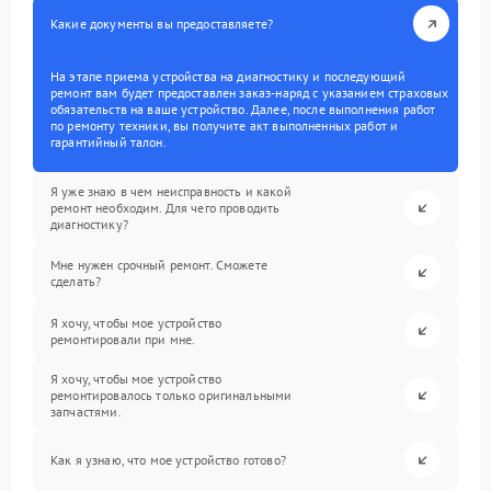
Какие документы вы предоставляете?
На этапе приема устройства на диагностику и последующий
ремонт вам будет предоставлен заказ-наряд с указанием страховых
обязательств на ваше устройство. Далее, после выполнения работ
по ремонту техники, вы получите акт выполненных работ и
гарантийный талон.
Я уже знаю в чем неисправность и какой
ремонт необходим. Для чего проводить
диагностику?
Мне нужен срочный ремонт. Сможете
сделать?
Я хочу, чтобы мое устройство
ремонтировали при мне.
Я хочу, чтобы мое устройство
ремонтировалось только оригинальными
запчастями.
Как я узнаю, что мое устройство готово?