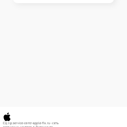
СЦ lip.service-centr-apple-fix.ru - сеть
сервисных центров в Липецке по