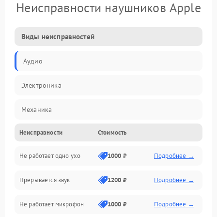
Неисправности наушников Apple
Виды неисправностей
Аудио
Электроника
Механика
Неисправности
Стоимость
Электропитание
Не работает одно ухо
1000 ₽
Подробнее →
Связь
Прерывается звук
1200 ₽
Подробнее →
Механические повреждения
Не работает микрофон
1000 ₽
Подробнее →