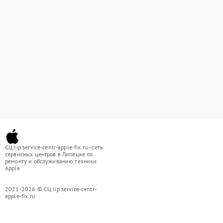
СЦ lip.service-centr-apple-fix.ru - сеть
сервисных центров в Липецке по
ремонту и обслуживанию техники
Apple
2021-2026 © СЦ lip.service-centr-
apple-fix.ru