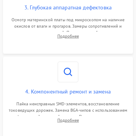
3. Глубокая аппаратная дефектовка
Осмотр материнской платы под микроскопом на наличие
окислов от влаги и прогаров. Замеры сопротивлений и
дежурных напряжений. Проверка цепей питания,
Подробнее
мультиконтроллера, процессора и видеочипа.
4. Компонентный ремонт и замена
Пайка неисправных SMD-элементов, восстановление
токоведущих дорожек. Замена BGA-чипов с использованием
инфракрасной паяльной станции. Прошивка микросхемы
Подробнее
BIOS или замена поврежденных портов USB