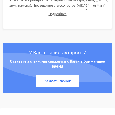
Запуск ОС и проверка периферии (клавиатура, тачпад, Wi-Fi,
звук, камера). Проведение стресс-тестов (AIDA64, FurMark)
для контроля температурного режима и стабильности
Подробнее
системы под пиковой нагрузкой.
У Вас остались вопросы?
Оставьте заявку, мы свяжемся с Вами в ближайшее
время
Заказать звонок