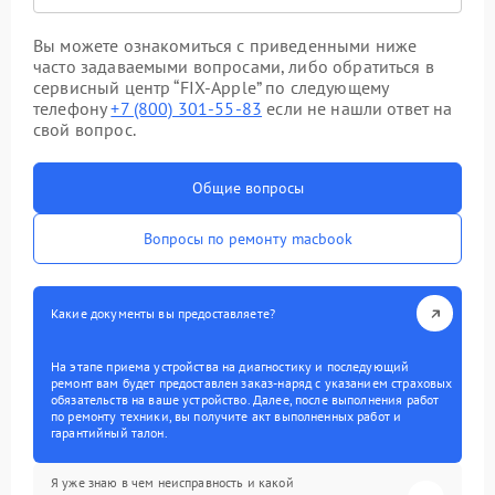
Вы можете ознакомиться с приведенными ниже
часто задаваемыми вопросами, либо обратиться в
сервисный центр “FIX-Apple” по следующему
телефону
+7 (800) 301-55-83
если не нашли ответ на
свой вопрос.
Общие вопросы
Вопросы по ремонту macbook
Какие документы вы предоставляете?
На этапе приема устройства на диагностику и последующий
ремонт вам будет предоставлен заказ-наряд с указанием страховых
обязательств на ваше устройство. Далее, после выполнения работ
по ремонту техники, вы получите акт выполненных работ и
гарантийный талон.
Я уже знаю в чем неисправность и какой