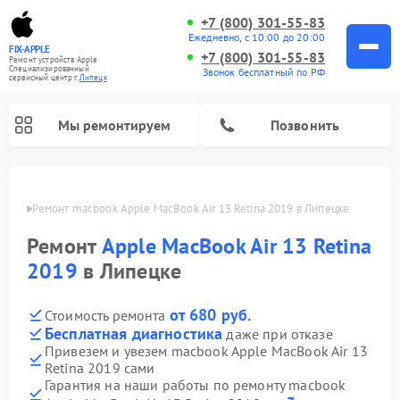
+7 (800) 301-55-83
Ежедневно, с 10:00 до 20:00
FIX-APPLE
+7 (800) 301-55-83
Ремонт устройств Apple
Специализированный
Звонок бесплатный по РФ
cервисный центр г.
Липецк
Мы ремонтируем
Позвонить
пецке
Ремонт macbook Apple MacBook Air 13 Retina 2019 в Липецке
Ремонт
Apple MacBook Air 13 Retina
2019
в Липецке
от 680 руб.
Стоимость ремонта
Бесплатная диагностика
даже при отказе
Привезем и увезем macbook Apple MacBook Air 13
Retina 2019 сами
Гарантия на наши работы по ремонту macbook