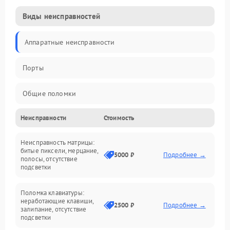
Виды неисправностей
Аппаратные неисправности
Порты
Общие поломки
Неисправности
Стоимость
Устройства
Неисправность матрицы:
Программные ошибки
битые пиксели, мерцание,
5000 ₽
Подробнее →
полосы, отсутствие
подсветки
Электрические и системные сбои
Поломка клавиатуры:
Интерфейсные проблемы
неработающие клавиши,
2500 ₽
Подробнее →
залипание, отсутствие
подсветки
Батарея