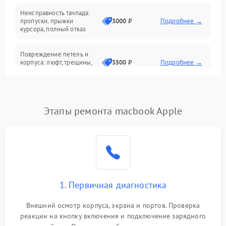
Неисправность тачпада:
Сеть и интернет
пропуски, прыжки
3000 ₽
Подробнее →
курсора, полный отказ
Система охлаждения
Повреждение петель и
корпуса: люфт, трещины,
3500 ₽
Подробнее →
деформация
Проблемы аккумулятора:
быстрая разрядка,
2500 ₽
Подробнее →
Этапы ремонта macbook Apple
невозможность зарядки,
вздутие
Неисправность зарядного
устройства или разъёма
2000 ₽
Подробнее →
питания
1. Первичная диагностика
Перегрев из‑за пыли,
износа термопасты или
2500 ₽
Подробнее →
неисправности кулера
Внешний осмотр корпуса, экрана и портов. Проверка
реакции на кнопку включения и подключение зарядного