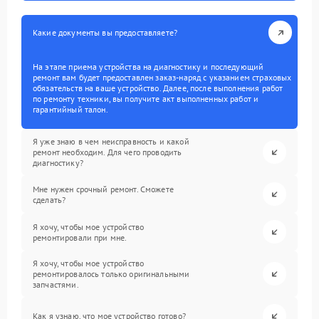
Какие документы вы предоставляете?
На этапе приема устройства на диагностику и последующий
ремонт вам будет предоставлен заказ-наряд с указанием страховых
обязательств на ваше устройство. Далее, после выполнения работ
по ремонту техники, вы получите акт выполненных работ и
гарантийный талон.
Я уже знаю в чем неисправность и какой
ремонт необходим. Для чего проводить
диагностику?
Мне нужен срочный ремонт. Сможете
сделать?
Я хочу, чтобы мое устройство
ремонтировали при мне.
Я хочу, чтобы мое устройство
ремонтировалось только оригинальными
запчастями.
Как я узнаю, что мое устройство готово?