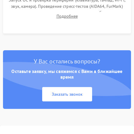
Запуск ОС и проверка периферии (клавиатура, тачпад, Wi-Fi,
звук, камера). Проведение стресс-тестов (AIDA64, FurMark)
для контроля температурного режима и стабильности
Подробнее
системы под пиковой нагрузкой.
У Вас остались вопросы?
Оставьте заявку, мы свяжемся с Вами в ближайшее
время
Заказать звонок