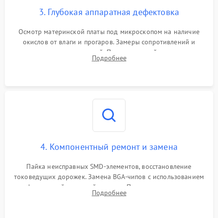
3. Глубокая аппаратная дефектовка
Осмотр материнской платы под микроскопом на наличие
окислов от влаги и прогаров. Замеры сопротивлений и
дежурных напряжений. Проверка цепей питания,
Подробнее
мультиконтроллера, процессора и видеочипа.
4. Компонентный ремонт и замена
Пайка неисправных SMD-элементов, восстановление
токоведущих дорожек. Замена BGA-чипов с использованием
инфракрасной паяльной станции. Прошивка микросхемы
Подробнее
BIOS или замена поврежденных портов USB