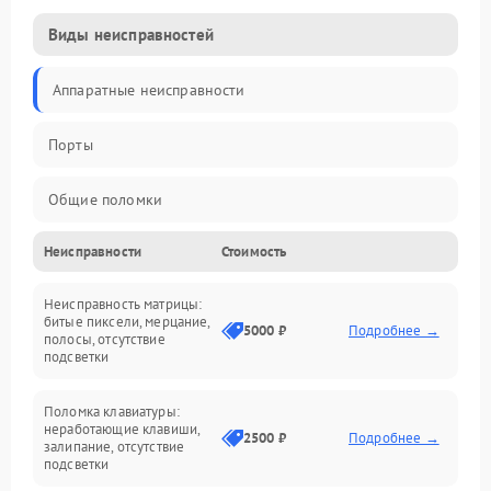
Виды неисправностей
Аппаратные неисправности
Порты
Общие поломки
Неисправности
Стоимость
Устройства
Неисправность матрицы:
Программные ошибки
битые пиксели, мерцание,
5000 ₽
Подробнее →
полосы, отсутствие
подсветки
Электрические и системные сбои
Поломка клавиатуры:
Интерфейсные проблемы
неработающие клавиши,
2500 ₽
Подробнее →
залипание, отсутствие
подсветки
Батарея