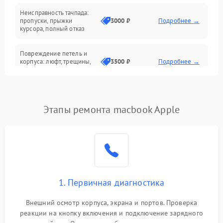
Неисправность тачпада:
Сеть и интернет
пропуски, прыжки
3000 ₽
Подробнее →
курсора, полный отказ
Система охлаждения
Повреждение петель и
корпуса: люфт, трещины,
3500 ₽
Подробнее →
деформация
Проблемы аккумулятора:
быстрая разрядка,
2500 ₽
Подробнее →
Этапы ремонта macbook Apple
невозможность зарядки,
вздутие
Неисправность зарядного
устройства или разъёма
2000 ₽
Подробнее →
питания
1. Первичная диагностика
Перегрев из‑за пыли,
износа термопасты или
2500 ₽
Подробнее →
неисправности кулера
Внешний осмотр корпуса, экрана и портов. Проверка
реакции на кнопку включения и подключение зарядного