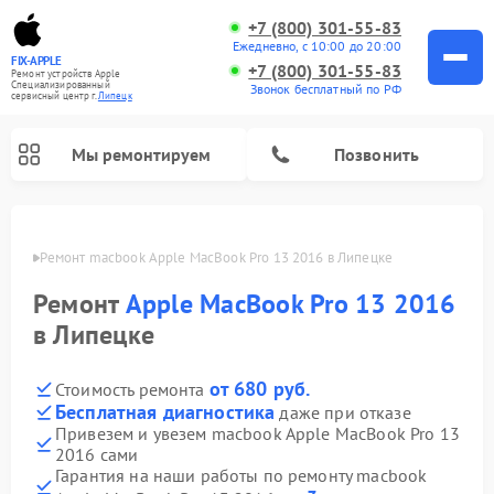
+7 (800) 301-55-83
Ежедневно, с 10:00 до 20:00
FIX-APPLE
+7 (800) 301-55-83
Ремонт устройств Apple
Специализированный
Звонок бесплатный по РФ
cервисный центр г.
Липецк
Мы ремонтируем
Позвонить
пецке
Ремонт macbook Apple MacBook Pro 13 2016 в Липецке
Ремонт
Apple MacBook Pro 13 2016
в Липецке
от 680 руб.
Стоимость ремонта
Бесплатная диагностика
даже при отказе
Привезем и увезем macbook Apple MacBook Pro 13
2016 сами
Гарантия на наши работы по ремонту macbook