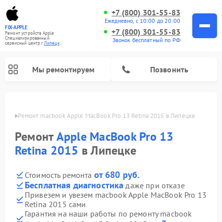
+7 (800) 301-55-83
Ежедневно, с 10:00 до 20:00
FIX-APPLE
+7 (800) 301-55-83
Ремонт устройств Apple
Специализированный
Звонок бесплатный по РФ
cервисный центр г.
Липецк
Мы ремонтируем
Позвонить
пецке
Ремонт macbook Apple MacBook Pro 13 Retina 2015 в Липецке
Ремонт
Apple MacBook Pro 13
Retina 2015
в Липецке
от 680 руб.
Стоимость ремонта
Бесплатная диагностика
даже при отказе
Привезем и увезем macbook Apple MacBook Pro 13
Retina 2015 сами
Гарантия на наши работы по ремонту macbook