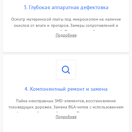
3. Глубокая аппаратная дефектовка
Осмотр материнской платы под микроскопом на наличие
окислов от влаги и прогаров. Замеры сопротивлений и
дежурных напряжений. Проверка цепей питания,
Подробнее
мультиконтроллера, процессора и видеочипа.
4. Компонентный ремонт и замена
Пайка неисправных SMD-элементов, восстановление
токоведущих дорожек. Замена BGA-чипов с использованием
инфракрасной паяльной станции. Прошивка микросхемы
Подробнее
BIOS или замена поврежденных портов USB