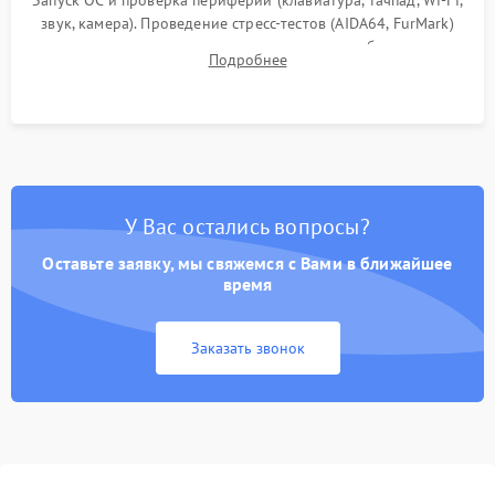
Запуск ОС и проверка периферии (клавиатура, тачпад, Wi-Fi,
звук, камера). Проведение стресс-тестов (AIDA64, FurMark)
для контроля температурного режима и стабильности
Подробнее
системы под пиковой нагрузкой.
У Вас остались вопросы?
Оставьте заявку, мы свяжемся с Вами в ближайшее
время
Заказать звонок