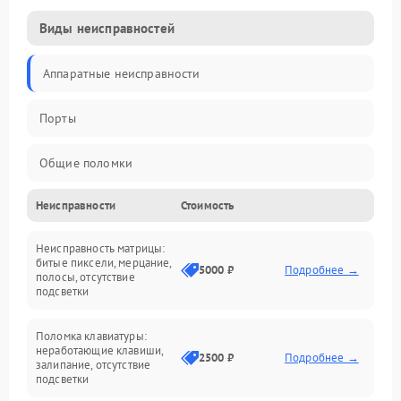
Виды неисправностей
Аппаратные неисправности
Порты
Общие поломки
Неисправности
Стоимость
Устройства
Неисправность матрицы:
Программные ошибки
битые пиксели, мерцание,
5000 ₽
Подробнее →
полосы, отсутствие
подсветки
Электрические и системные сбои
Поломка клавиатуры:
Интерфейсные проблемы
неработающие клавиши,
2500 ₽
Подробнее →
залипание, отсутствие
подсветки
Батарея