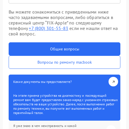
Вы можете ознакомиться с приведенными ниже
часто задаваемыми вопросами, либо обратиться в
сервисный центр “FIX-Apple” по следующему
телефону
+7 (800) 301-55-83
если не нашли ответ на
свой вопрос.
Общие вопросы
Вопросы по ремонту macbook
Какие документы вы предоставляете?
На этапе приема устройства на диагностику и последующий
ремонт вам будет предоставлен заказ-наряд с указанием страховых
обязательств на ваше устройство. Далее, после выполнения работ
по ремонту техники, вы получите акт выполненных работ и
гарантийный талон.
Я уже знаю в чем неисправность и какой