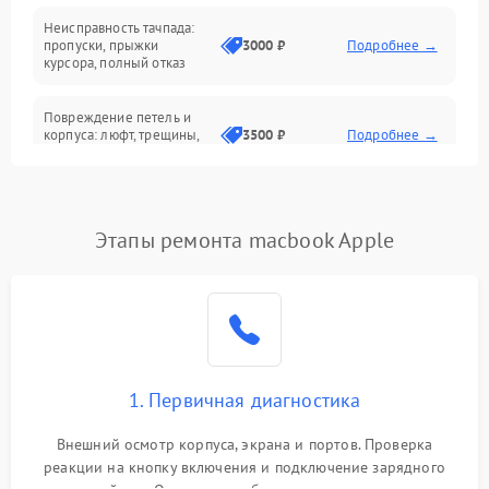
Неисправность тачпада:
Сеть и интернет
пропуски, прыжки
3000 ₽
Подробнее →
курсора, полный отказ
Система охлаждения
Повреждение петель и
корпуса: люфт, трещины,
3500 ₽
Подробнее →
деформация
Проблемы аккумулятора:
быстрая разрядка,
2500 ₽
Подробнее →
Этапы ремонта macbook Apple
невозможность зарядки,
вздутие
Неисправность зарядного
устройства или разъёма
2000 ₽
Подробнее →
питания
1. Первичная диагностика
Перегрев из‑за пыли,
износа термопасты или
2500 ₽
Подробнее →
неисправности кулера
Внешний осмотр корпуса, экрана и портов. Проверка
реакции на кнопку включения и подключение зарядного