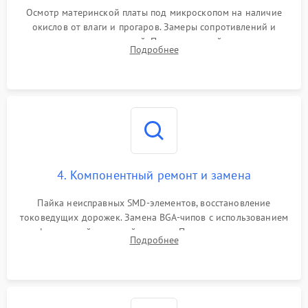
Осмотр материнской платы под микроскопом на наличие
окислов от влаги и прогаров. Замеры сопротивлений и
дежурных напряжений. Проверка цепей питания,
Подробнее
мультиконтроллера, процессора и видеочипа.
4. Компонентный ремонт и замена
Пайка неисправных SMD-элементов, восстановление
токоведущих дорожек. Замена BGA-чипов с использованием
инфракрасной паяльной станции. Прошивка микросхемы
Подробнее
BIOS или замена поврежденных портов USB