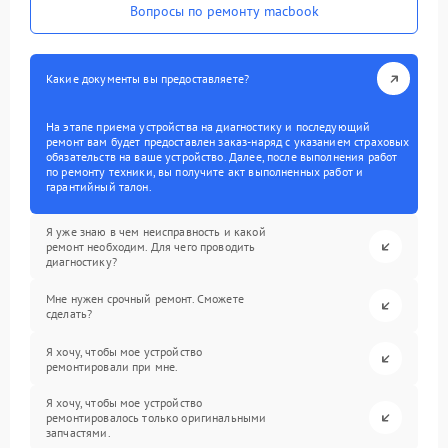
Вопросы по ремонту macbook
Какие документы вы предоставляете?
На этапе приема устройства на диагностику и последующий
ремонт вам будет предоставлен заказ-наряд с указанием страховых
обязательств на ваше устройство. Далее, после выполнения работ
по ремонту техники, вы получите акт выполненных работ и
гарантийный талон.
Я уже знаю в чем неисправность и какой
ремонт необходим. Для чего проводить
диагностику?
Мне нужен срочный ремонт. Сможете
сделать?
Я хочу, чтобы мое устройство
ремонтировали при мне.
Я хочу, чтобы мое устройство
ремонтировалось только оригинальными
запчастями.