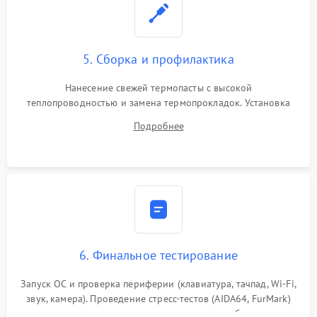
5. Сборка и профилактика
Нанесение свежей термопасты с высокой
теплопроводностью и замена термопрокладок. Установка
системы охлаждения, подключение всех внутренних
Подробнее
шлейфов, модулей памяти и накопителей. Предварительная
сборка корпуса.
6. Финальное тестирование
Запуск ОС и проверка периферии (клавиатура, тачпад, Wi-Fi,
звук, камера). Проведение стресс-тестов (AIDA64, FurMark)
для контроля температурного режима и стабильности