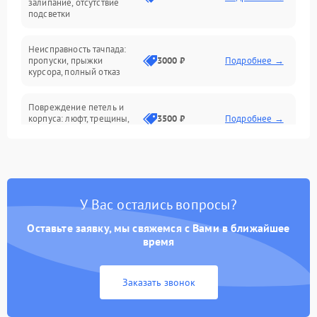
залипание, отсутствие
подсветки
Батарея
Неисправность тачпада:
Сеть и интернет
пропуски, прыжки
3000 ₽
Подробнее →
курсора, полный отказ
Система охлаждения
Повреждение петель и
корпуса: люфт, трещины,
3500 ₽
Подробнее →
деформация
Проблемы аккумулятора:
быстрая разрядка,
2500 ₽
Подробнее →
невозможность зарядки,
вздутие
У Вас остались вопросы?
Оставьте заявку, мы свяжемся с Вами в ближайшее
Неисправность зарядного
время
устройства или разъёма
2000 ₽
Подробнее →
питания
Заказать звонок
Перегрев из‑за пыли,
износа термопасты или
2500 ₽
Подробнее →
неисправности кулера