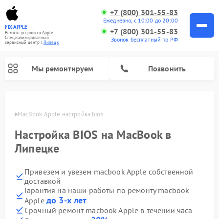
+7 (800) 301-55-83
Ежедневно, с 10:00 до 20:00
FIX-APPLE
+7 (800) 301-55-83
Ремонт устройств Apple
Специализированный
Звонок бесплатный по РФ
cервисный центр г.
Липецк
Мы ремонтируем
Позвонить
пецке
MacBook Apple настройка bios
Настройка BIOS на MacBook в
Липецке
Привезем и увезем macbook Apple собственной
доставкой
Гарантия на наши работы по ремонту macbook
до 3-х лет
Apple
Срочный ремонт macbook Apple в течении часа