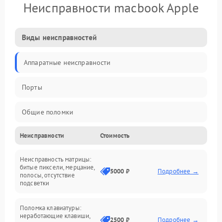
Неисправности macbook Apple
Виды неисправностей
Аппаратные неисправности
Порты
Общие поломки
Неисправности
Стоимость
Устройства
Неисправность матрицы:
Программные ошибки
битые пиксели, мерцание,
5000 ₽
Подробнее →
полосы, отсутствие
подсветки
Электрические и системные сбои
Поломка клавиатуры:
Интерфейсные проблемы
неработающие клавиши,
2500 ₽
Подробнее →