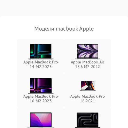
Выход из строя SSD или
HDD: медленная загрузка,
3000 ₽
Подробнее →
ошибки чтения,
пропадание диска
Модели macbook Apple
Неисправность
оперативной памяти:
2000 ₽
Подробнее →
вылеты приложений,
синие экраны
Apple MacBook Pro
Apple MacBook Air
14 M2 2023
13.6 M2 2022
Проблемы Wi‑Fi или
2500 ₽
Подробнее →
Bluetooth модулей
Apple MacBook Pro
Apple MacBook Pro
16 M2 2023
16 2021