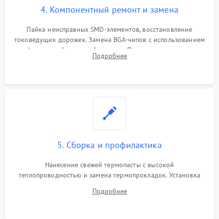
4. Компонентный ремонт и замена
Пайка неисправных SMD-элементов, восстановление
токоведущих дорожек. Замена BGA-чипов с использованием
инфракрасной паяльной станции. Прошивка микросхемы
Подробнее
BIOS или замена поврежденных портов USB
5. Сборка и профилактика
Нанесение свежей термопасты с высокой
теплопроводностью и замена термопрокладок. Установка
системы охлаждения, подключение всех внутренних
Подробнее
шлейфов, модулей памяти и накопителей. Предварительная
сборка корпуса.