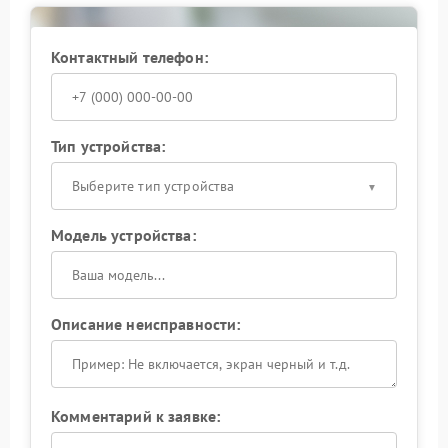
используют сертифицированные запчасти,
соответствующие стандартам бренда;
проводят диагностику на профессиональном
Контактный телефон:
оборудовании;
обеспечивают гарантию на выполненные
работы;
минимизируют риск повреждения других узлов
ноута.
Тип устройства:
Не затягивайте с ремонтом — своевременное
Выберите тип устройства
обращение поможет избежать дополнительных
затрат в будущем.
Модель устройства:
Описание неисправности:
Комментарий к заявке: