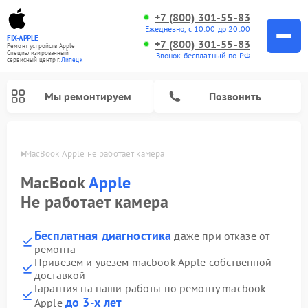
+7 (800) 301-55-83
Ежедневно, с 10:00 до 20:00
FIX-APPLE
+7 (800) 301-55-83
Ремонт устройств Apple
Специализированный
Звонок бесплатный по РФ
cервисный центр г.
Липецк
Мы ремонтируем
Позвонить
пецке
MacBook Apple не работает камера
MacBook
Apple
Не работает камера
Бесплатная диагностика
даже при отказе от
ремонта
Привезем и увезем macbook Apple собственной
доставкой
Гарантия на наши работы по ремонту macbook
до 3-х лет
Apple