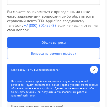
Вы можете ознакомиться с приведенными ниже
часто задаваемыми вопросами, либо обратиться в
сервисный центр “FIX-Apple” по следующему
телефону
+7 (800) 301-55-83
если не нашли ответ на
свой вопрос.
Общие вопросы
Вопросы по ремонту macbook
Какие документы вы предоставляете?
На этапе приема устройства на диагностику и последующий
ремонт вам будет предоставлен заказ-наряд с указанием страховых
обязательств на ваше устройство. Далее, после выполнения работ
по ремонту техники, вы получите акт выполненных работ и
гарантийный талон.
Я уже знаю в чем неисправность и какой