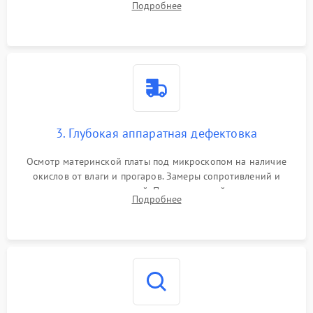
Подробнее
высохшей термопасты с кристаллов чипов.
3. Глубокая аппаратная дефектовка
Осмотр материнской платы под микроскопом на наличие
окислов от влаги и прогаров. Замеры сопротивлений и
дежурных напряжений. Проверка цепей питания,
Подробнее
мультиконтроллера, процессора и видеочипа.