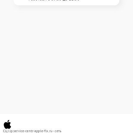
СЦ lip.service-centr-apple-fix.ru - сеть