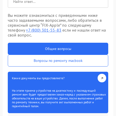
Вы можете ознакомиться с приведенными ниже
часто задаваемыми вопросами, либо обратиться в
сервисный центр “FIX-Apple” по следующему
телефону
+7 (800) 301-55-83
если не нашли ответ на
свой вопрос.
Общие вопросы
Вопросы по ремонту macbook
Какие документы вы предоставляете?
На этапе приема устройства на диагностику и последующий
ремонт вам будет предоставлен заказ-наряд с указанием страховых
обязательств на ваше устройство. Далее, после выполнения работ
по ремонту техники, вы получите акт выполненных работ и
гарантийный талон.