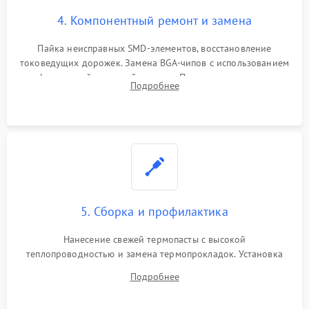
4. Компонентный ремонт и замена
Пайка неисправных SMD-элементов, восстановление
токоведущих дорожек. Замена BGA-чипов с использованием
инфракрасной паяльной станции. Прошивка микросхемы
Подробнее
BIOS или замена поврежденных портов USB
5. Сборка и профилактика
Нанесение свежей термопасты с высокой
теплопроводностью и замена термопрокладок. Установка
системы охлаждения, подключение всех внутренних
Подробнее
шлейфов, модулей памяти и накопителей. Предварительная
сборка корпуса.