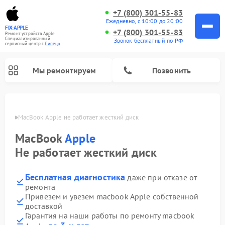
+7 (800) 301-55-83
Ежедневно, с 10:00 до 20:00
FIX-APPLE
+7 (800) 301-55-83
Ремонт устройств Apple
Специализированный
Звонок бесплатный по РФ
cервисный центр г.
Липецк
Мы ремонтируем
Позвонить
пецке
MacBook Apple не работает жесткий диск
MacBook
Apple
Не работает жесткий диск
Бесплатная диагностика
даже при отказе от
ремонта
Привезем и увезем macbook Apple собственной
доставкой
Гарантия на наши работы по ремонту macbook