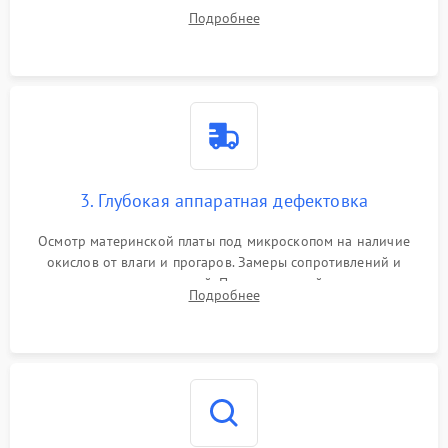
системы охлаждения, очистка кулера от пыли и удаление
Подробнее
высохшей термопасты с кристаллов чипов.
3. Глубокая аппаратная дефектовка
Осмотр материнской платы под микроскопом на наличие
окислов от влаги и прогаров. Замеры сопротивлений и
дежурных напряжений. Проверка цепей питания,
Подробнее
мультиконтроллера, процессора и видеочипа.