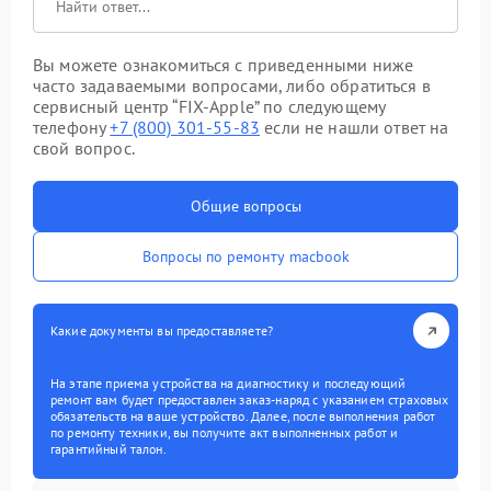
Вы можете ознакомиться с приведенными ниже
часто задаваемыми вопросами, либо обратиться в
сервисный центр “FIX-Apple” по следующему
телефону
+7 (800) 301-55-83
если не нашли ответ на
свой вопрос.
Общие вопросы
Вопросы по ремонту macbook
Какие документы вы предоставляете?
На этапе приема устройства на диагностику и последующий
ремонт вам будет предоставлен заказ-наряд с указанием страховых
обязательств на ваше устройство. Далее, после выполнения работ
по ремонту техники, вы получите акт выполненных работ и
гарантийный талон.