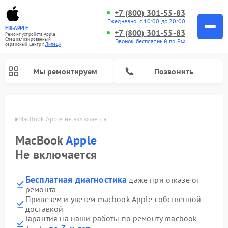
+7 (800) 301-55-83
Ежедневно, с 10:00 до 20:00
FIX-APPLE
+7 (800) 301-55-83
Ремонт устройств Apple
Специализированный
Звонок бесплатный по РФ
cервисный центр г.
Липецк
Мы ремонтируем
Позвонить
пецке
MacBook Apple не включается
MacBook
Apple
Не включается
Бесплатная диагностика
даже при отказе от
ремонта
Привезем и увезем macbook Apple собственной
доставкой
Гарантия на наши работы по ремонту macbook