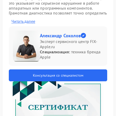
это указывает на серьезное нарушение в работе
аппаратных или программных компонентов.
Грамотная диагностика позволяет точно определить
причину проблемы и выбрать оптимальный путь ее
Читать далее
устранения.
Основные признаки неисправности:
Александр Соколов
отсутствие индикации питания при подключении к
Эксперт сервисного центр FIX-
сети;
Apple.ru
не загорается экран после нажатия кнопки
Специализация:
техника бренда
включения;
Apple
слышны звуки работы вентиляторов без запуска
системы;
кратковременное мигание индикаторов без
дальнейшей загрузки;
Консультация со специалистом
ноут не реагирует на подключение зарядного
устройства.
Для первичной оценки ситуации рекомендуем
выполнить следующие действия:
проверить работоспособность зарядного
устройства и розетки;
извлечь аккумулятор (если конструкция