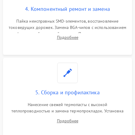
4. Компонентный ремонт и замена
Пайка неисправных SMD-элементов, восстановление
токоведущих дорожек. Замена BGA-чипов с использованием
инфракрасной паяльной станции. Прошивка микросхемы
Подробнее
BIOS или замена поврежденных портов USB
5. Сборка и профилактика
Нанесение свежей термопасты с высокой
теплопроводностью и замена термопрокладок. Установка
системы охлаждения, подключение всех внутренних
Подробнее
шлейфов, модулей памяти и накопителей. Предварительная
сборка корпуса.