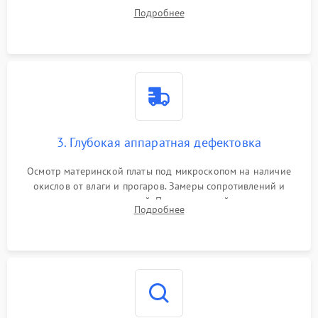
системы охлаждения, очистка кулера от пыли и удаление
Подробнее
высохшей термопасты с кристаллов чипов.
3. Глубокая аппаратная дефектовка
Осмотр материнской платы под микроскопом на наличие
окислов от влаги и прогаров. Замеры сопротивлений и
дежурных напряжений. Проверка цепей питания,
Подробнее
мультиконтроллера, процессора и видеочипа.