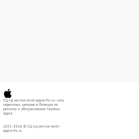
СЦ lip.service-centr-apple-fix.ru - сеть
сервисных центров в Липецке по
ремонту и обслуживанию техники
Apple
2021-2026 © СЦ lip.service-centr-
apple-fix.ru