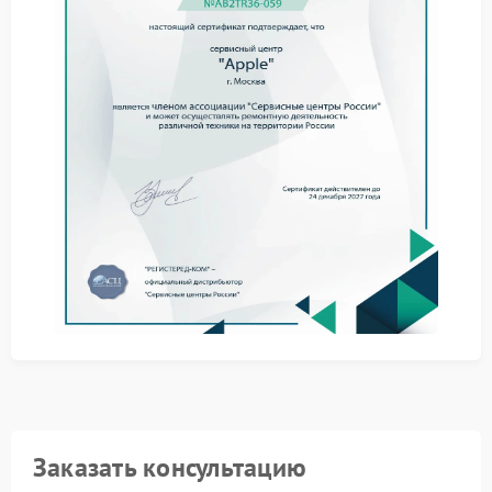
позволяет) и попробовать включить ноут от сети;
очистить разъемы питания от загрязнений;
удерживать кнопку питания 10–15 секунд для
сброса остаточного заряда;
убедиться в отсутствии видимых механических
повреждений корпуса.
Если перечисленные шаги не привели к запуску
устройства, необходимо обратиться в сервисный
центр Apple. Специалисты проведут детальную
диагностику, включающую проверку блока питания,
материнской платы и системы управления
питанием. Ремонт Apple выполняется с
применением профессионального оборудования и
оригинальных компонентов. Сервис Apple
гарантирует точное выявление причины
неисправности и восстановление
работоспособности ноутбука в соответствии с
заводскими стандартами.
Заказать консультацию