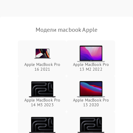
Выход из строя SSD или
HDD: медленная загрузка,
3000 ₽
Подробнее →
ошибки чтения,
пропадание диска
Модели macbook Apple
Неисправность
оперативной памяти:
2000 ₽
Подробнее →
вылеты приложений,
синие экраны
Apple MacBook Pro
Apple MacBook Pro
16 2021
13 M2 2022
Проблемы Wi‑Fi или
2500 ₽
Подробнее →
Bluetooth модулей
Apple MacBook Pro
Apple MacBook Pro
14 M3 2023
13 2020