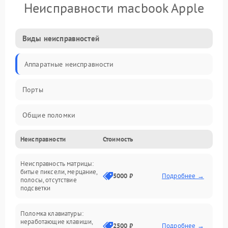
Неисправности macbook Apple
Виды неисправностей
Аппаратные неисправности
Порты
Общие поломки
Неисправности
Стоимость
Устройства
Неисправность матрицы:
Программные ошибки
битые пиксели, мерцание,
5000 ₽
Подробнее →
полосы, отсутствие
подсветки
Электрические и системные сбои
Поломка клавиатуры:
Интерфейсные проблемы
неработающие клавиши,
2500 ₽
Подробнее →