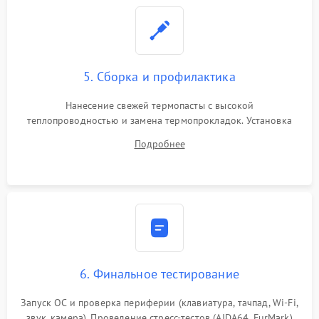
5. Сборка и профилактика
Нанесение свежей термопасты с высокой
теплопроводностью и замена термопрокладок. Установка
системы охлаждения, подключение всех внутренних
Подробнее
шлейфов, модулей памяти и накопителей. Предварительная
сборка корпуса.
6. Финальное тестирование
Запуск ОС и проверка периферии (клавиатура, тачпад, Wi-Fi,
звук, камера). Проведение стресс-тестов (AIDA64, FurMark)