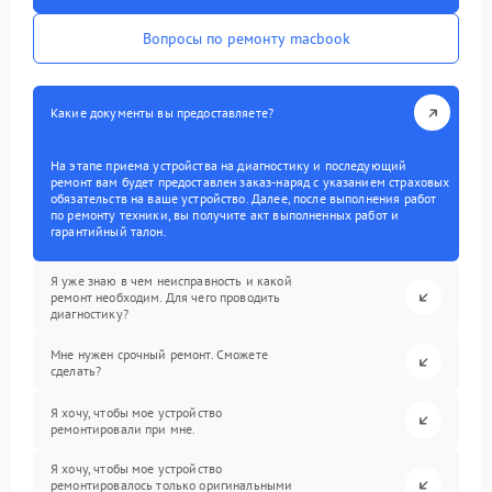
Вопросы по ремонту macbook
Какие документы вы предоставляете?
На этапе приема устройства на диагностику и последующий
ремонт вам будет предоставлен заказ-наряд с указанием страховых
обязательств на ваше устройство. Далее, после выполнения работ
по ремонту техники, вы получите акт выполненных работ и
гарантийный талон.
Я уже знаю в чем неисправность и какой
ремонт необходим. Для чего проводить
диагностику?
Мне нужен срочный ремонт. Сможете
сделать?
Я хочу, чтобы мое устройство
ремонтировали при мне.
Я хочу, чтобы мое устройство
ремонтировалось только оригинальными