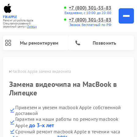
+7 (800) 301-55-83
Ежедневно, с 10:00 до 20:00
FIX-APPLE
+7 (800) 301-55-83
Ремонт устройств Apple
Специализированный
Звонок бесплатный по РФ
cервисный центр г.
Липецк
Мы ремонтируем
Позвонить
пецке
MacBook Apple замена видеочипа
Замена видеочипа на MacBook в
Липецке
Привезем и увезем macbook Apple собственной
доставкой
Гарантия на наши работы по ремонту macbook
до 3-х лет
Apple
Срочный ремонт macbook Apple в течении часа