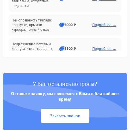
залипание, отсутствие
подсветки
Батарея
Неисправность тачпада:
Сеть и интернет
пропуски, прыжки
3000 ₽
Подробнее →
курсора, полный отказ
Система охлаждения
Повреждение петель и
корпуса: люфт, трещины,
3500 ₽
Подробнее →
деформация
Проблемы аккумулятора:
быстрая разрядка,
2500 ₽
Подробнее →
невозможность зарядки,
вздутие
У Вас остались вопросы?
Оставьте заявку, мы свяжемся с Вами в ближайшее
Неисправность зарядного
время
устройства или разъёма
2000 ₽
Подробнее →
питания
Заказать звонок
Перегрев из‑за пыли,
износа термопасты или
2500 ₽
Подробнее →
неисправности кулера