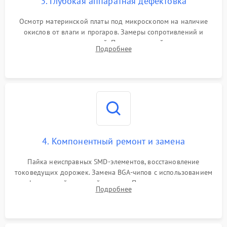
3. Глубокая аппаратная дефектовка
Осмотр материнской платы под микроскопом на наличие
окислов от влаги и прогаров. Замеры сопротивлений и
дежурных напряжений. Проверка цепей питания,
Подробнее
мультиконтроллера, процессора и видеочипа.
4. Компонентный ремонт и замена
Пайка неисправных SMD-элементов, восстановление
токоведущих дорожек. Замена BGA-чипов с использованием
инфракрасной паяльной станции. Прошивка микросхемы
Подробнее
BIOS или замена поврежденных портов USB