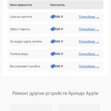
Неисправности
Стоимость
Экран и изображение
Сильно греется
690 ₽
Подробнее →
Дисплей
Забыл пароль
690 ₽
Подробнее →
Экран (дисплей)
Не видит карту памяти
690 ₽
Подробнее →
Связь
Попала вода
690 ₽
Подробнее →
Разговор (микрофон, динамик)
Выскакивает ошибка
690 ₽
Подробнее →
Перегрев и нестабильная работа
Влага и механические повреждения
Сеть и интернет
Ремонт других устройств бренда Apple
Зарядка и разъёмы