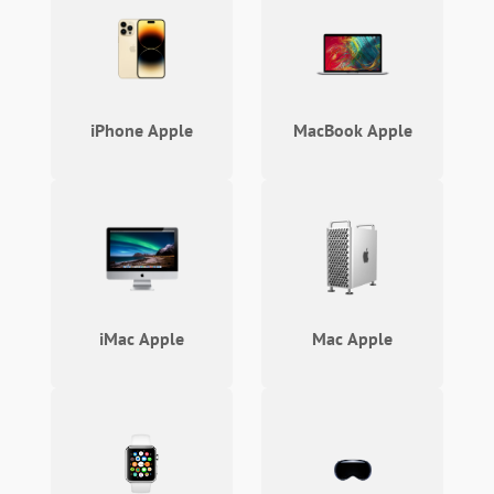
Программные сбои
Память и данные
iPhone Apple
MacBook Apple
Режим работы
Связь и беспроводные модули
Камера
Сенсорное управление
iMac Apple
Mac Apple
Проблемы с механикой
Питание и аккумулятор
Кнопки и органы управления