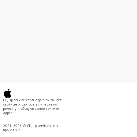
СЦ lip.service-centr-apple-fix.ru - сеть
сервисных центров в Липецке по
ремонту и обслуживанию техники
Apple
2021-2026 © СЦ lip.service-centr-
apple-fix.ru