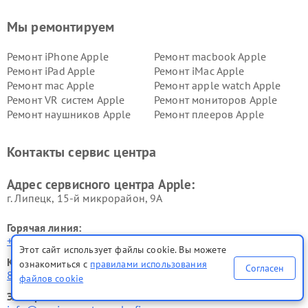
Мы ремонтируем
Ремонт iPhone Apple
Ремонт macbook Apple
Ремонт iPad Apple
Ремонт iMac Apple
Ремонт mac Apple
Ремонт apple watch Apple
Ремонт VR систем Apple
Ремонт мониторов Apple
Ремонт наушников Apple
Ремонт плееров Apple
Контакты сервис центра
Адрес сервисного центра Apple:
г. Липецк, 15-й микрорайон, 9А
Горячая линия:
+7 (800) 301-55-83
Этот сайт использует файлы cookie. Вы можете
Контактный телефон:
ознакомиться с
правилами использования
Согласен
8 (800) 301-55-83
файлов cookie
Электронная почта: