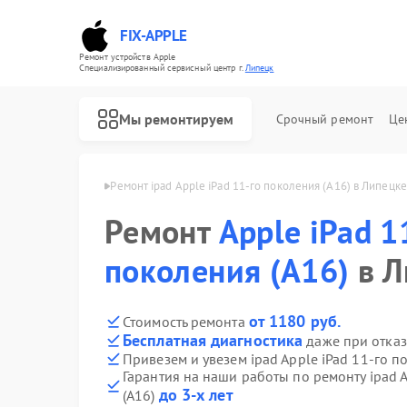
FIX-APPLE
Ремонт устройств Apple
Специализированный cервисный центр г.
Липецк
Мы ремонтируем
Срочный ремонт
Це
pad Apple в Липецке
Ремонт ipad Apple iPad 11-го поколения (A16) в Липецке
Ремонт
Apple iPad 1
поколения (A16)
в Л
от 1180 руб.
Стоимость ремонта
Бесплатная диагностика
даже при отказ
Привезем и увезем ipad Apple iPad 11-го п
Гарантия на наши работы по ремонту ipad 
до 3-х лет
(A16)