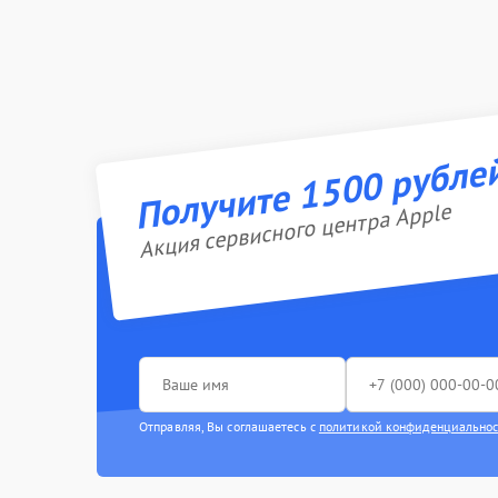
Получите 1500 рубле
Акция сервисного центра Apple
Отправляя, Вы соглашаетесь с
политикой конфиденциально