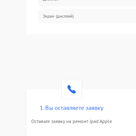
Экран (дисплей)
Связь
Разговор (микрофон, динамик)
Перегрев и нестабильная работа
Влага и механические повреждения
Сеть и интернет
1. Вы оставляете заявку
Зарядка и разъёмы
Оставьте заявку на ремонт ipad Apple
Программные сбои