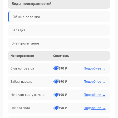
Виды неисправностей
Общие поломки
Зарядка
Электропитание
Неисправности
Стоимость
Экран и изображение
Сильно греется
690 ₽
Подробнее →
Дисплей
Забыл пароль
690 ₽
Подробнее →
Экран (дисплей)
Не видит карту памяти
690 ₽
Подробнее →
Связь
Попала вода
690 ₽
Подробнее →
Разговор (микрофон, динамик)