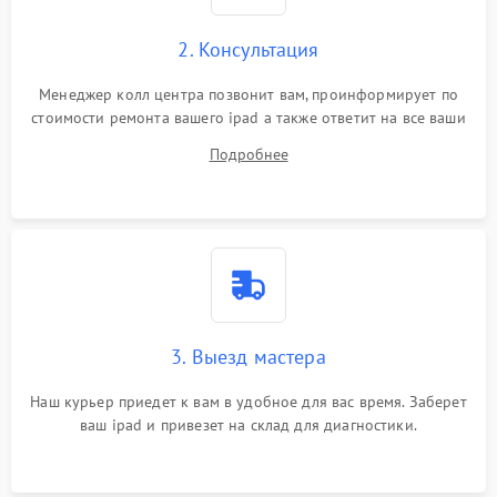
Сенсорное управление
2. Консультация
Проблемы с механикой
Менеджер колл центра позвонит вам, проинформирует по
стоимости ремонта вашего ipad а также ответит на все ваши
Питание и аккумулятор
вопросы.
Подробнее
Кнопки и органы управления
Звук и аудио
Камеры
ПО
3. Выезд мастера
Наш курьер приедет к вам в удобное для вас время. Заберет
ваш ipad и привезет на склад для диагностики.