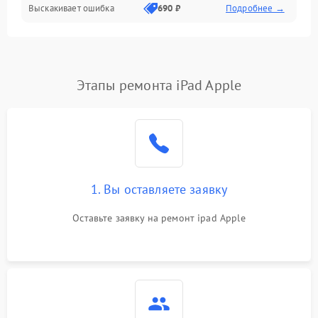
Выскакивает ошибка
690 ₽
Подробнее →
Перегрев и нестабильная работа
Влага и механические повреждения
Сеть и интернет
Этапы ремонта iPad Apple
Зарядка и разъёмы
Программные сбои
1. Вы оставляете заявку
Память и данные
Оставьте заявку на ремонт ipad Apple
Режим работы
Связь и беспроводные модули
Камера