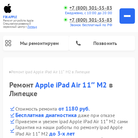
+7 (800) 301-55-83
Ежедневно, с 10:00 до 20:00
FIX-APPLE
+7 (800) 301-55-83
Ремонт устройств Apple
Специализированный
Звонок бесплатный по РФ
cервисный центр г.
Липецк
Мы ремонтируем
Позвонить
пецке
Ремонт ipad Apple iPad Air 11″ M2 в Липецке
Ремонт
Apple iPad Air 11″ M2
в
Липецке
от 1180 руб.
Стоимость ремонта
Бесплатная диагностика
даже при отказе
Привезем и увезем ipad Apple iPad Air 11″ M2 сами
Гарантия на наши работы по ремонту ipad Apple
до 3-х лет
iPad Air 11″ M2