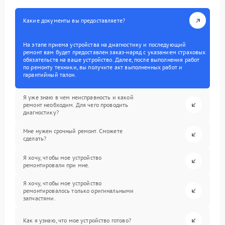
Какие документы вы предоставляете?
На этапе приема устройства на диагностику и последующий
ремонт вам будет предоставлен заказ-наряд с указанием страховых
обязательств на ваше устройство. Далее, после выполнения работ
по ремонту техники, вы получите акт выполненных работ и
гарантийный талон.
Я уже знаю в чем неисправность и какой
ремонт необходим. Для чего проводить
диагностику?
Мне нужен срочный ремонт. Сможете
сделать?
Я хочу, чтобы мое устройство
ремонтировали при мне.
Я хочу, чтобы мое устройство
ремонтировалось только оригинальными
запчастями.
Как я узнаю, что мое устройство готово?