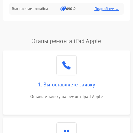
Выскакивает ошибка
690 ₽
Подробнее →
Перегрев и нестабильная работа
Влага и механические повреждения
Сеть и интернет
Этапы ремонта iPad Apple
Зарядка и разъёмы
Программные сбои
1. Вы оставляете заявку
Память и данные
Оставьте заявку на ремонт ipad Apple
Режим работы
Связь и беспроводные модули
Камера