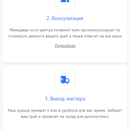
Сенсорное управление
2. Консультация
Проблемы с механикой
Менеджер колл центра позвонит вам, проконсультирует по
стоимости ремонта вашего ipad а также ответит на все ваши
Питание и аккумулятор
вопросы.
Подробнее
Кнопки и органы управления
Звук и аудио
Камеры
ПО
3. Выезд мастера
Наш курьер приедет к вам в удобное для вас время. Заберет
ваш ipad и привезет на склад для диагностики.