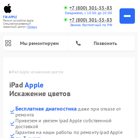
+7 (800) 301-55-83
Ежедневно, с 10:00 до 20:00
FIX-APPLE
+7 (800) 301-55-83
Ремонт устройств Apple
Специализированный
Звонок бесплатный по РФ
cервисный центр г.
Липецк
Мы ремонтируем
Позвонить
пецке
iPad Apple искажение цветов
iPad
Apple
Искажение цветов
Бесплатная диагностика
даже при отказе от
ремонта
Привезем и увезем ipad Apple собственной
доставкой
Гарантия на наши работы по ремонту ipad Apple