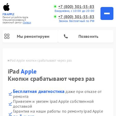
+7 (800) 301-55-83
Ежедневно, с 10:00 до 20:00
FIX-APPLE
+7 (800) 301-55-83
Ремонт устройств Apple
Специализированный
Звонок бесплатный по РФ
cервисный центр г.
Липецк
Мы ремонтируем
Позвонить
пецке
iPad Apple кнопки срабатывают через раз
iPad
Apple
Кнопки срабатывают через раз
Бесплатная диагностика
даже при отказе от
ремонта
Привезем и увезем ipad Apple собственной
доставкой
Гарантия на наши работы по ремонту ipad Apple