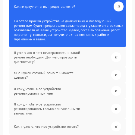
Какие документы вы предоставляете?
На этапе приема устройства на диагностику и последующий
ремонт вам будет предоставлен заказ-наряд с указанием страховых
обязательств на ваше устройство. Далее, после выполнения работ
по ремонту техники, вы получите акт выполненных работ и
гарантийный талон.
Я уже знаю в чем неисправность и какой
ремонт необходим. Для чего проводить
диагностику?
Мне нужен срочный ремонт. Сможете
сделать?
Я хочу, чтобы мое устройство
ремонтировали при мне.
Я хочу, чтобы мое устройство
ремонтировалось только оригинальными
запчастями.
Как я узнаю, что мое устройство готово?