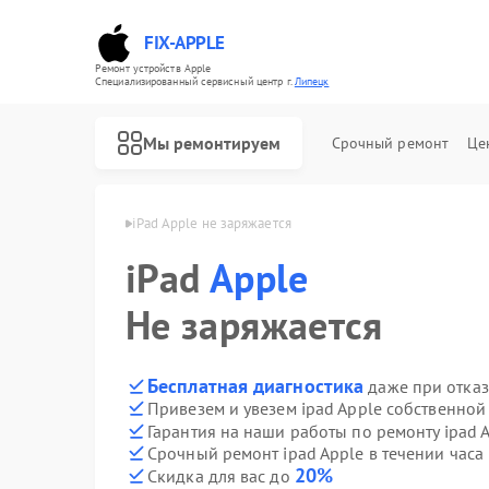
FIX-APPLE
Ремонт устройств Apple
Специализированный cервисный центр г.
Липецк
Мы ремонтируем
Срочный ремонт
Це
pad Apple в Липецке
iPad Apple не заряжается
iPad
Apple
Не заряжается
Бесплатная диагностика
даже при отказ
Привезем и увезем ipad Apple собственной
Гарантия на наши работы по ремонту ipad 
Срочный ремонт ipad Apple в течении часа
20%
Скидка для вас до