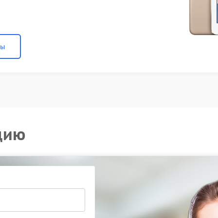
ны
цию