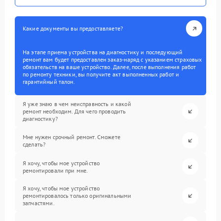
Какие документы вы предоставляете?
На этапе приема устройства на диагностику и последующий
ремонт вам будет предоставлен заказ-наряд с указанием страховых
обязательств на ваше устройство. Далее, после выполнения работ
по ремонту техники, вы получите акт выполненных работ и
гарантийный талон.
Я уже знаю в чем неисправность и какой
ремонт необходим. Для чего проводить
диагностику?
Мне нужен срочный ремонт. Сможете
сделать?
Я хочу, чтобы мое устройство
ремонтировали при мне.
Я хочу, чтобы мое устройство
ремонтировалось только оригинальными
запчастями.