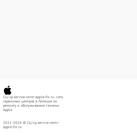
СЦ lip.service-centr-apple-fix.ru - сеть
сервисных центров в Липецке по
ремонту и обслуживанию техники
Apple
2021-2026 © СЦ lip.service-centr-
apple-fix.ru