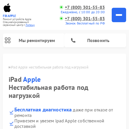
+7 (800) 301-55-83
Ежедневно, с 10:00 до 20:00
FIX-APPLE
+7 (800) 301-55-83
Ремонт устройств Apple
Специализированный
Звонок бесплатный по РФ
cервисный центр г.
Липецк
Мы ремонтируем
Позвонить
пецке
iPad Apple нестабильная работа под нагрузкой
iPad
Apple
Нестабильная работа под
нагрузкой
Бесплатная диагностика
даже при отказе от
ремонта
Привезем и увезем ipad Apple собственной
доставкой