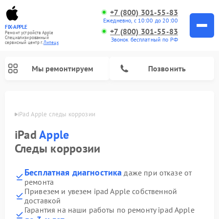
+7 (800) 301-55-83
Ежедневно, с 10:00 до 20:00
FIX-APPLE
+7 (800) 301-55-83
Ремонт устройств Apple
Специализированный
Звонок бесплатный по РФ
cервисный центр г.
Липецк
Мы ремонтируем
Позвонить
пецке
iPad Apple следы коррозии
iPad
Apple
Следы коррозии
Бесплатная диагностика
даже при отказе от
ремонта
Привезем и увезем ipad Apple собственной
доставкой
Гарантия на наши работы по ремонту ipad Apple