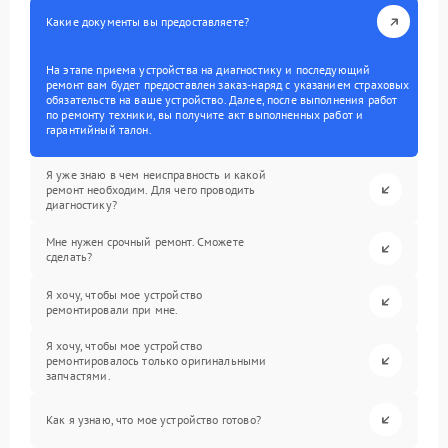
Какие документы вы предоставляете?
На этапе приема устройства на диагностику и последующий
ремонт вам будет предоставлен заказ-наряд с указанием страховых
обязательств на ваше устройство. Далее, после выполнения работ
по ремонту техники, вы получите акт выполненных работ и
гарантийный талон.
Я уже знаю в чем неисправность и какой
ремонт необходим. Для чего проводить
диагностику?
Мне нужен срочный ремонт. Сможете
сделать?
Я хочу, чтобы мое устройство
ремонтировали при мне.
Я хочу, чтобы мое устройство
ремонтировалось только оригинальными
запчастями.
Как я узнаю, что мое устройство готово?