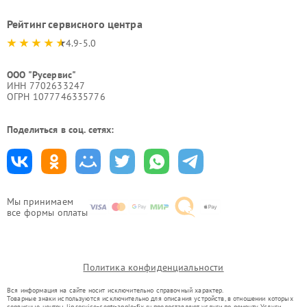
Рейтинг сервисного центра
4.9-5.0
ООО "Русервис"
ИНН 7702633247
ОГРН 1077746335776
Поделиться в соц. сетях:
Мы принимаем
все формы оплаты
Политика конфиденциальности
Вся информация на сайте носит исключительно справочный характер.
Товарные знаки используются исключительно для описания устройств, в отношении которых
сервисные центры lip.service-centr-apple-fix.ru предоставляют услуги по ремонту. Услуги