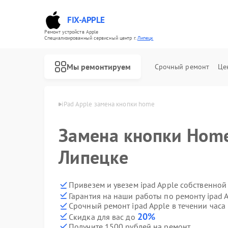
FIX-APPLE
Ремонт устройств Apple
Специализированный cервисный центр г.
Липецк
Мы ремонтируем
Срочный ремонт
Це
pad Apple в Липецке
iPad Apple замена кнопки home
Замена кнопки Home
Липецке
Привезем и увезем ipad Apple собственной
Гарантия на наши работы по ремонту ipad 
Срочный ремонт ipad Apple в течении часа
20%
Скидка для вас до
Получите 1500 рублей на ремонт