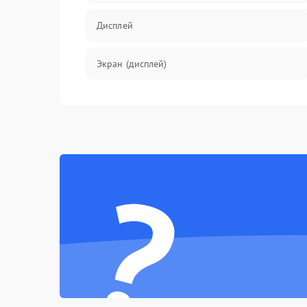
Дисплей
Экран (дисплей)
Связь
Разговор (микрофон, динамик)
?
Перегрев и нестабильная работа
Влага и механические повреждения
Сеть и интернет
Зарядка и разъёмы