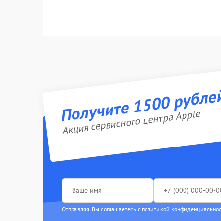
Получите 1500 рубле
Акция сервисного центра Apple
Отправляя, Вы соглашаетесь с
политикой конфиденциально