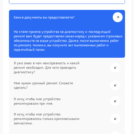
Какие документы вы предоставляете?
На этапе приема устройства на диагностику и последующий
ремонт вам будет предоставлен заказ-наряд с указанием страховых
обязательств на ваше устройство. Далее, после выполнения работ
по ремонту техники, вы получите акт выполненных работ и
гарантийный талон.
Я уже знаю в чем неисправность и какой
ремонт необходим. Для чего проводить
диагностику?
Мне нужен срочный ремонт. Сможете
сделать?
Я хочу, чтобы мое устройство
ремонтировали при мне.
Я хочу, чтобы мое устройство
ремонтировалось только оригинальными
запчастями.