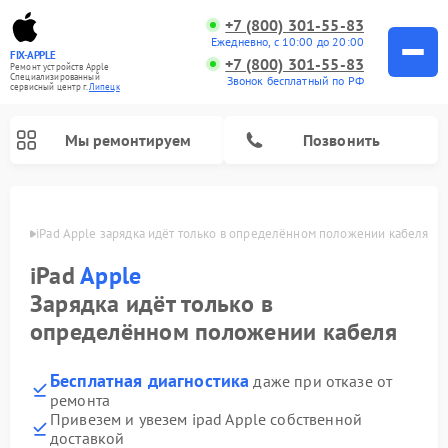
+7 (800) 301-55-83
Ежедневно, с 10:00 до 20:00
FIX-APPLE
+7 (800) 301-55-83
Ремонт устройств Apple
Специализированный
Звонок бесплатный по РФ
cервисный центр г.
Липецк
Мы ремонтируем
Позвонить
пецке
iPad Apple зарядка идёт только в определённом положении кабеля
iPad
Apple
Зарядка идёт только в
определённом положении кабеля
Бесплатная диагностика
даже при отказе от
ремонта
Привезем и увезем ipad Apple собственной
доставкой