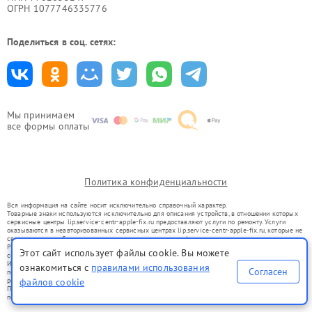
ОГРН 1077746335776
Поделиться в соц. сетях:
Мы принимаем
все формы оплаты
Политика конфиденциальности
Вся информация на сайте носит исключительно справочный характер.
Товарные знаки используются исключительно для описания устройств, в отношении которых
сервисные центры lip.service-centr-apple-fix.ru предоставляют услуги по ремонту. Услуги
оказываются в неавторизованных сервисных центрах lip.service-centr-apple-fix.ru, которые не
связаны с правообладателями товарных знаков или их официальными представителями.
Ремонт осуществляется для устройств, уже введенных в гражданский оборот в соответствии
Этот сайт использует файлы cookie. Вы можете
со статьей 1487 ГК РФ.
Использование товарных знаков не преследует цели индивидуализации услуг или введения
ознакомиться с
правилами использования
Согласен
потребителей в заблуждение, а служит для информирования о предоставляемых услугах по
ремонту техники указанных брендов.
файлов cookie
Представленная на сайте информация не является публичной офертой, определяемой
положениями Статьи 437(2) Гражданского кодекса РФ