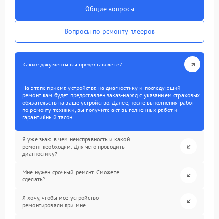
Общие вопросы
Вопросы по ремонту плееров
Какие документы вы предоставляете?
На этапе приема устройства на диагностику и последующий
ремонт вам будет предоставлен заказ-наряд с указанием страховых
обязательств на ваше устройство. Далее, после выполнения работ
по ремонту техники, вы получите акт выполненных работ и
гарантийный талон.
Я уже знаю в чем неисправность и какой
ремонт необходим. Для чего проводить
диагностику?
Мне нужен срочный ремонт. Сможете
сделать?
Я хочу, чтобы мое устройство
ремонтировали при мне.