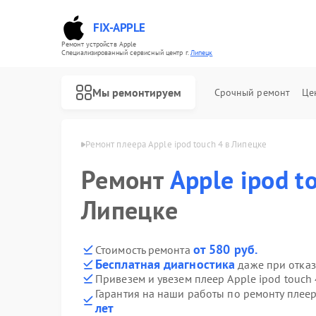
FIX-APPLE
Ремонт устройств Apple
Специализированный cервисный центр г.
Липецк
Мы ремонтируем
Срочный ремонт
Це
ов Apple в Липецке
Ремонт плеера Apple ipod touch 4 в Липецке
Ремонт
Apple ipod t
Липецке
от 580 руб.
Стоимость ремонта
Бесплатная диагностика
даже при отказ
Привезем и увезем плеер Apple ipod touch 
Гарантия на наши работы по ремонту плеер
лет