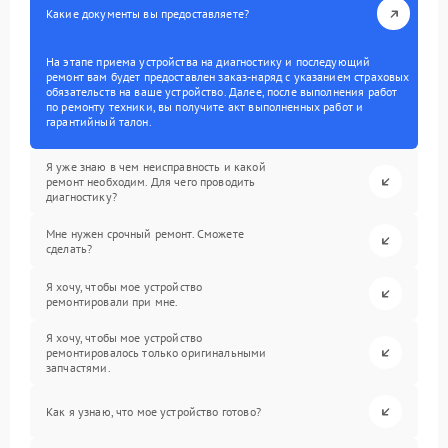
Какие документы вы предоставляете?
На этапе приема устройства на диагностику и последующий
ремонт вам будет предоставлен заказ-наряд с указанием страховых
обязательств на ваше устройство. Далее, после выполнения работ
по ремонту техники, вы получите акт выполненных работ и
гарантийный талон.
Я уже знаю в чем неисправность и какой
ремонт необходим. Для чего проводить
диагностику?
Мне нужен срочный ремонт. Сможете
сделать?
Я хочу, чтобы мое устройство
ремонтировали при мне.
Я хочу, чтобы мое устройство
ремонтировалось только оригинальными
запчастями.
Как я узнаю, что мое устройство готово?