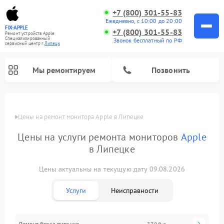
+7 (800) 301-55-83
Ежедневно, с 10:00 до 20:00
FIX-APPLE
+7 (800) 301-55-83
Ремонт устройств Apple
Специализированный
Звонок бесплатный по РФ
cервисный центр г.
Липецк
Мы ремонтируем
Позвонить
Цены
Цены на ремонт монитора Apple в Липецке
Цены на услуги ремонта мониторов
Apple
в Липецке
Цены актуальны на текущую дату 09.08.2026
Услуги
Неисправности
Ремонт блока питания