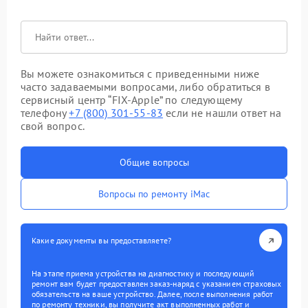
Вы можете ознакомиться с приведенными ниже
часто задаваемыми вопросами, либо обратиться в
сервисный центр “FIX-Apple” по следующему
телефону
+7 (800) 301-55-83
если не нашли ответ на
свой вопрос.
Общие вопросы
Вопросы по ремонту iMac
Какие документы вы предоставляете?
На этапе приема устройства на диагностику и последующий
ремонт вам будет предоставлен заказ-наряд с указанием страховых
обязательств на ваше устройство. Далее, после выполнения работ
по ремонту техники, вы получите акт выполненных работ и