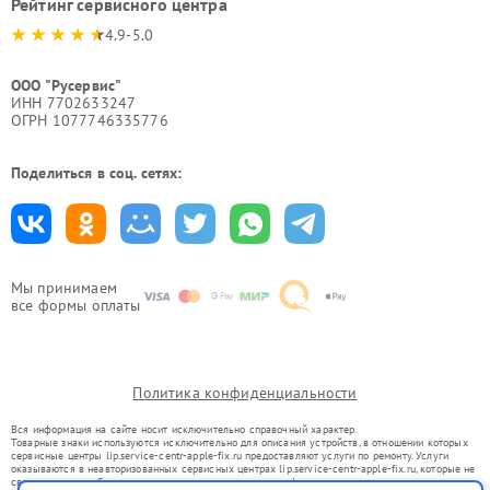
Рейтинг сервисного центра
4.9-5.0
ООО "Русервис"
ИНН 7702633247
ОГРН 1077746335776
Поделиться в соц. сетях:
Мы принимаем
все формы оплаты
Политика конфиденциальности
Вся информация на сайте носит исключительно справочный характер.
Товарные знаки используются исключительно для описания устройств, в отношении которых
сервисные центры lip.service-centr-apple-fix.ru предоставляют услуги по ремонту. Услуги
оказываются в неавторизованных сервисных центрах lip.service-centr-apple-fix.ru, которые не
связаны с правообладателями товарных знаков или их официальными представителями.