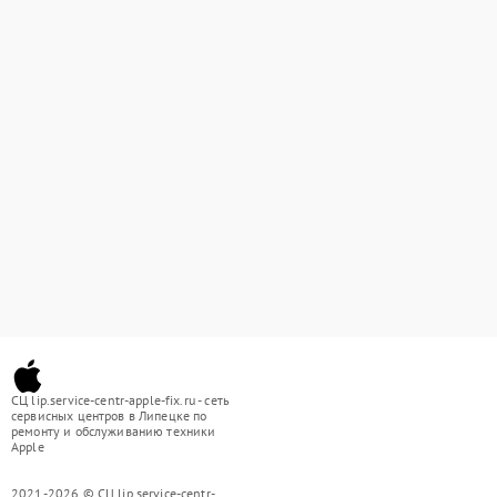
СЦ lip.service-centr-apple-fix.ru - сеть
сервисных центров в Липецке по
ремонту и обслуживанию техники
Apple
2021-2026 © СЦ lip.service-centr-