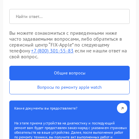
Вы можете ознакомиться с приведенными ниже
часто задаваемыми вопросами, либо обратиться в
сервисный центр “FIX-Apple” по следующему
телефону
+7 (800) 301-55-83
если не нашли ответ на
свой вопрос.
Общие вопросы
Вопросы по ремонту apple watch
Какие документы вы предоставляете?
На этапе приема устройства на диагностику и последующий
ремонт вам будет предоставлен заказ-наряд с указанием страховых
обязательств на ваше устройство. Далее, после выполнения работ
по ремонту техники, вы получите акт выполненных работ и