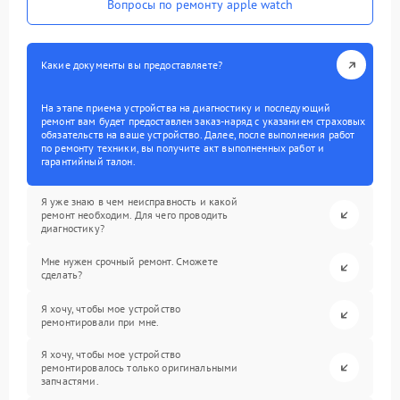
Вопросы по ремонту apple watch
Какие документы вы предоставляете?
На этапе приема устройства на диагностику и последующий
ремонт вам будет предоставлен заказ-наряд с указанием страховых
обязательств на ваше устройство. Далее, после выполнения работ
по ремонту техники, вы получите акт выполненных работ и
гарантийный талон.
Я уже знаю в чем неисправность и какой
ремонт необходим. Для чего проводить
диагностику?
Мне нужен срочный ремонт. Сможете
сделать?
Я хочу, чтобы мое устройство
ремонтировали при мне.
Я хочу, чтобы мое устройство
ремонтировалось только оригинальными
запчастями.