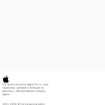
СЦ lip.service-centr-apple-fix.ru - сеть
сервисных центров в Липецке по
ремонту и обслуживанию техники
Apple
2021-2026 © СЦ lip.service-centr-