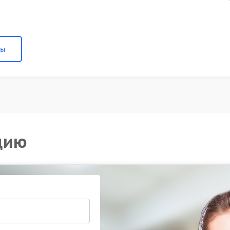
ны
цию