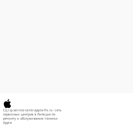
СЦ lip.service-centr-apple-fix.ru - сеть
сервисных центров в Липецке по
ремонту и обслуживанию техники
Apple