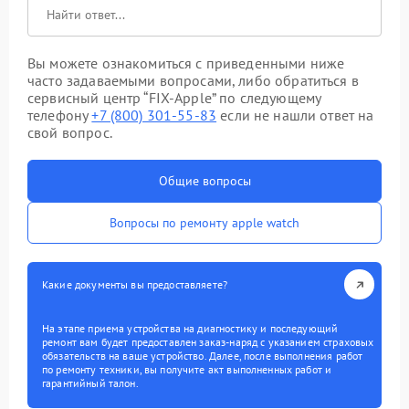
Вы можете ознакомиться с приведенными ниже
часто задаваемыми вопросами, либо обратиться в
сервисный центр “FIX-Apple” по следующему
телефону
+7 (800) 301-55-83
если не нашли ответ на
свой вопрос.
Общие вопросы
Вопросы по ремонту apple watch
Какие документы вы предоставляете?
На этапе приема устройства на диагностику и последующий
ремонт вам будет предоставлен заказ-наряд с указанием страховых
обязательств на ваше устройство. Далее, после выполнения работ
по ремонту техники, вы получите акт выполненных работ и
гарантийный талон.