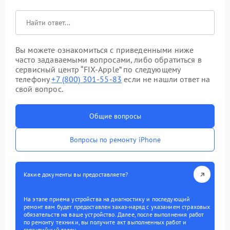
Вы можете ознакомиться с приведенными ниже
часто задаваемыми вопросами, либо обратиться в
сервисный центр “FIX-Apple” по следующему
телефону
+7 (800) 301-55-83
если не нашли ответ на
свой вопрос.
Общие вопросы
Вопросы по ремонту iPhone
Какие документы вы предоставляете?
На этапе приема устройства на диагностику и последующий
ремонт вам будет предоставлен заказ-наряд с указанием страховых
обязательств на ваше устройство. Далее, после выполнения работ
по ремонту техники, вы получите акт выполненных работ и
гарантийный талон.