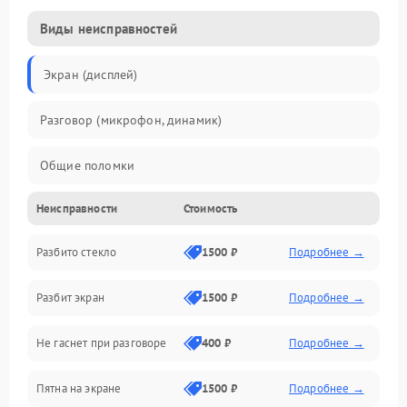
Виды неисправностей
Экран (дисплей)
Разговор (микрофон, динамик)
Общие поломки
Неисправности
Стоимость
Проблемы связи
Разбито стекло
1500 ₽
Подробнее →
Камеры
Разбит экран
1500 ₽
Подробнее →
Проблемы с дисплеем и сенсором
Не гаснет при разговоре
400 ₽
Подробнее →
Зарядка
Пятна на экране
1500 ₽
Подробнее →
Проблемы с питанием, зарядкой и аккумулятором