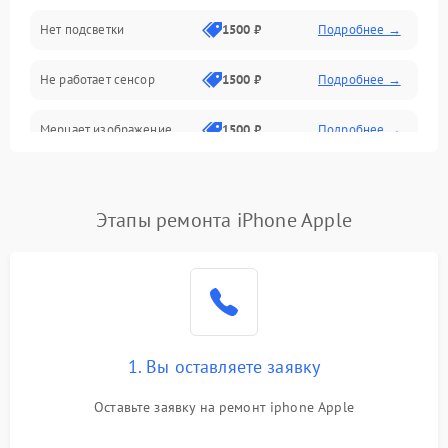
Нет подсветки
1500 ₽
Подробнее →
Проблемы с работой системы, корпусом и другие
Не работает сенсор
1500 ₽
Подробнее →
Мерцает изображение
1500 ₽
Подробнее →
Не работает 3D Touch
2400 ₽
Подробнее →
Этапы ремонта iPhone Apple
Не работает Face ID
4000 ₽
Подробнее →
1. Вы оставляете заявку
Оставьте заявку на ремонт iphone Apple