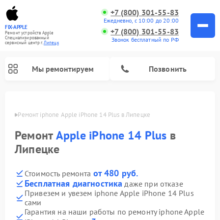
+7 (800) 301-55-83
Ежедневно, с 10:00 до 20:00
FIX-APPLE
+7 (800) 301-55-83
Ремонт устройств Apple
Специализированный
Звонок бесплатный по РФ
cервисный центр г.
Липецк
Мы ремонтируем
Позвонить
пецке
Ремонт iphone Apple iPhone 14 Plus в Липецке
Ремонт
Apple iPhone 14 Plus
в
Липецке
от 480 руб.
Стоимость ремонта
Бесплатная диагностика
даже при отказе
Привезем и увезем iphone Apple iPhone 14 Plus
сами
Гарантия на наши работы по ремонту iphone Apple