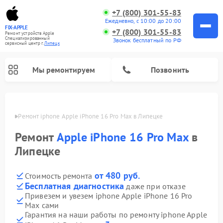
+7 (800) 301-55-83
Ежедневно, с 10:00 до 20:00
FIX-APPLE
+7 (800) 301-55-83
Ремонт устройств Apple
Специализированный
Звонок бесплатный по РФ
cервисный центр г.
Липецк
Мы ремонтируем
Позвонить
пецке
Ремонт iphone Apple iPhone 16 Pro Max в Липецке
Ремонт
Apple iPhone 16 Pro Max
в
Липецке
от 480 руб.
Стоимость ремонта
Бесплатная диагностика
даже при отказе
Привезем и увезем iphone Apple iPhone 16 Pro
Max сами
Гарантия на наши работы по ремонту iphone Apple