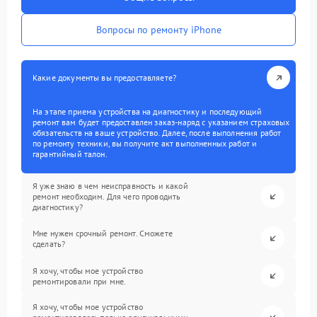
Вопросы по ремонту iPhone
Какие документы вы предоставляете?
На этапе приема устройства на диагностику и последующий
ремонт вам будет предоставлен заказ-наряд с указанием страховых
обязательств на ваше устройство. Далее, после выполнения работ
по ремонту техники, вы получите акт выполненных работ и
гарантийный талон.
Я уже знаю в чем неисправность и какой
ремонт необходим. Для чего проводить
диагностику?
Мне нужен срочный ремонт. Сможете
сделать?
Я хочу, чтобы мое устройство
ремонтировали при мне.
Я хочу, чтобы мое устройство