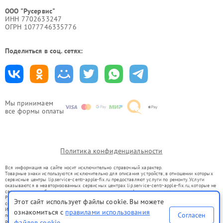
ООО "Русервис"
ИНН 7702633247
ОГРН 1077746335776
Поделиться в соц. сетях:
Мы принимаем
все формы оплаты
Политика конфиденциальности
Вся информация на сайте носит исключительно справочный характер.
Товарные знаки используются исключительно для описания устройств, в отношении которых
сервисные центры lip.service-centr-apple-fix.ru предоставляют услуги по ремонту. Услуги
оказываются в неавторизованных сервисных центрах lip.service-centr-apple-fix.ru, которые не
связаны с правообладателями товарных знаков или их официальными представителями.
Ремонт осуществляется для устройств, уже введенных в гражданский оборот в соответствии
Этот сайт использует файлы cookie. Вы можете
со статьей 1487 ГК РФ.
Использование товарных знаков не преследует цели индивидуализации услуг или введения
ознакомиться с
правилами использования
Согласен
потребителей в заблуждение, а служит для информирования о предоставляемых услугах по
ремонту техники указанных брендов.
файлов cookie