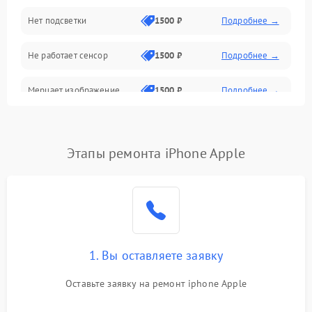
Нет подсветки
1500 ₽
Подробнее →
Проблемы с работой системы, корпусом и другие
Не работает сенсор
1500 ₽
Подробнее →
Мерцает изображение
1500 ₽
Подробнее →
Не работает 3D Touch
2400 ₽
Подробнее →
Этапы ремонта iPhone Apple
Не работает Face ID
4000 ₽
Подробнее →
1. Вы оставляете заявку
Оставьте заявку на ремонт iphone Apple