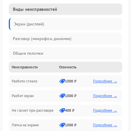
Виды неисправностей
Экран (дисплей)
Разговор (микрофон, динамик)
Общие поломки
Неисправности
Стоимость
Проблемы связи
Разбито стекло
1500 ₽
Подробнее →
Камеры
Разбит экран
1500 ₽
Подробнее →
Проблемы с дисплеем и сенсором
Не гаснет при разговоре
400 ₽
Подробнее →
Зарядка
Пятна на экране
1500 ₽
Подробнее →
Проблемы с питанием, зарядкой и аккумулятором