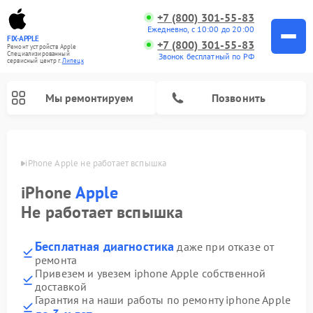
+7 (800) 301-55-83
Ежедневно, с 10:00 до 20:00
FIX-APPLE
+7 (800) 301-55-83
Ремонт устройств Apple
Специализированный
Звонок бесплатный по РФ
cервисный центр г.
Липецк
Мы ремонтируем
Позвонить
пецке
iPhone Apple не работает вспышка
iPhone
Apple
Не работает вспышка
Бесплатная диагностика
даже при отказе от
ремонта
Привезем и увезем iphone Apple собственной
доставкой
Гарантия на наши работы по ремонту iphone Apple