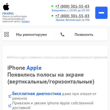
+7 (800) 301-55-83
Ежедневно, с 10:00 до 20:00
FIX-APPLE
+7 (800) 301-55-83
Ремонт устройств Apple
Специализированный
Звонок бесплатный по РФ
cервисный центр г.
Липецк
Мы ремонтируем
Позвонить
пецке
iPhone Apple появились полосы на экране (вертикальные/горизонтал
iPhone
Apple
Появились полосы на экране
(вертикальные/горизонтальные)
Бесплатная диагностика
даже при отказе от
ремонта
Привезем и увезем iphone Apple собственной
доставкой