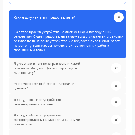
Какие документы вы предоставляете?
На этапе приема устройства на диагностику и последующий
ремонт вам будет предоставлен заказ-наряд с указанием страховых
обязательств на ваше устройство. Далее, после выполнения работ
по ремонту техники, вы получите акт выполненных работ и
гарантийный талон.
Я уже знаю в чем неисправность и какой
ремонт необходим. Для чего проводить
диагностику?
Мне нужен срочный ремонт. Сможете
сделать?
Я хочу, чтобы мое устройство
ремонтировали при мне.
Я хочу, чтобы мое устройство
ремонтировалось только оригинальными
запчастями.