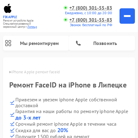
+7 (800) 301-55-83
Ежедневно, с 10:00 до 20:00
FIX-APPLE
+7 (800) 301-55-83
Ремонт устройств Apple
Специализированный
Звонок бесплатный по РФ
cервисный центр г.
Липецк
Мы ремонтируем
Позвонить
пецке
iPhone Apple ремонт faceid
Ремонт FaceID на iPhone в Липецке
Привезем и увезем iphone Apple собственной
доставкой
Гарантия на наши работы по ремонту iphone Apple
до 3-х лет
Срочный ремонт iphone Apple в течении часа
20%
Скидка для вас до
Получите 1500 рублей на ремонт