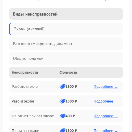
Виды неисправностей
Экран (дисплей)
Разговор (микрофон, динамик)
Общие поломки
Неисправности
Стоимость
Проблемы связи
Разбито стекло
1500 ₽
Подробнее →
Камеры
Разбит экран
1500 ₽
Подробнее →
Проблемы с дисплеем и сенсором
Не гаснет при разговоре
400 ₽
Подробнее →
Зарядка
Пятна на экране
1500 ₽
Подробнее →