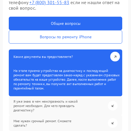
телефону
+7 (800) 301-55-83
если не нашли ответ на
свой вопрос.
Общие вопросы
Вопросы по ремонту iPhone
Какие документы вы предоставляете?
На этапе приема устройства на диагностику и последующий
ремонт вам будет предоставлен заказ-наряд с указанием страховых
обязательств на ваше устройство. Далее, после выполнения работ
по ремонту техники, вы получите акт выполненных работ и
гарантийный талон.
Я уже знаю в чем неисправность и какой
ремонт необходим. Для чего проводить
диагностику?
Мне нужен срочный ремонт. Сможете
сделать?