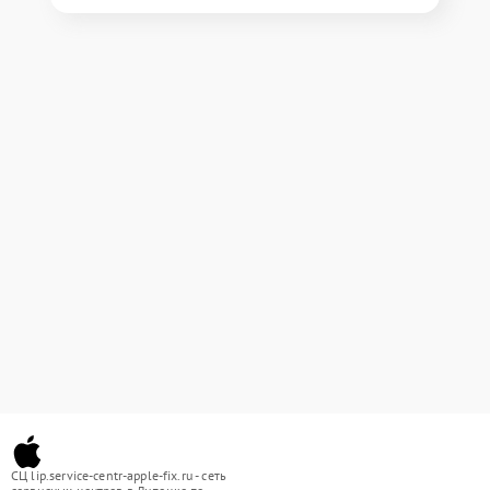
СЦ lip.service-centr-apple-fix.ru - сеть