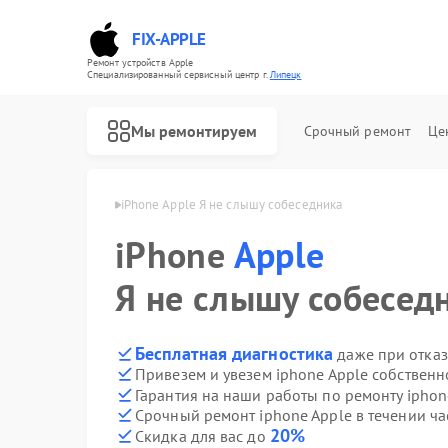
FIX-APPLE
Ремонт устройств Apple
Специализированный cервисный центр г.
Липецк
Мы ремонтируем
Срочный ремонт
Це
one Apple в Липецке
iPhone Apple Я не слышу собеседника
iPhone
Apple
Я не слышу собесед
Бесплатная диагностика
даже при отказ
Привезем и увезем iphone Apple собственн
Гарантия на наши работы по ремонту ipho
Срочный ремонт iphone Apple в течении ча
20%
Скидка для вас до