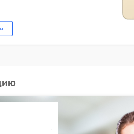
ны
цию